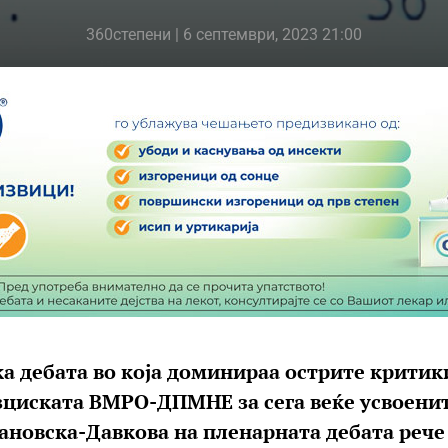
360степени
| 6 септември, 2023 21:00
а дебата во која доминираа острите критик
зциската ВМРО-ДПМНЕ за сега веќе усвоени
ановска-Давкова на пленарната дебата рече