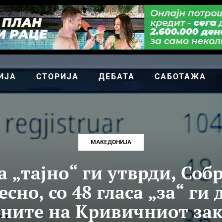
ИЈА
СТОРИЈА
ДЕБАТА
САБОТАЖА
МАКЕДОНИЈА
а „тајно“ ги утврди, Соб
есно, со 48 гласа „за“ ги 
ните на Кривичниот за