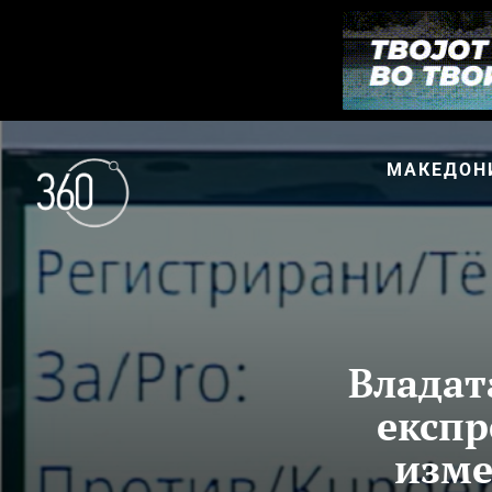
МАКЕДОН
Владат
експр
изме