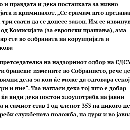
о и правдата и дека постапката за нивно
јата и криминалот. „Се срамам што предав
 три саати да се донесе закон. Им се извину
 од Комисијата (за европски прашања), ама
ар сте во одбраната на корупцијата и
кова
претседателка на надзорниот одбор на СДС
ги бранеше измените во Собранието, рече д
ични дела за кои ќе може да одговара секој
ри и ние“. Таа нагласи дека тој што е добар
 ќе види дека постои злоупотреба на јавни
а и самиот став 1 од членот 353 на никого н
треби службената положба, па дури и во јавн