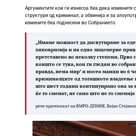
Аргументите кои ги изнесоа беа дека измените с
структури од криминал, а обвинија и за злоупот
измените беа поднесени во Собранието.
„Имаме можност да дискутираме за еде
хипокризија и на едно лицемерие прик
претставено во неколку степени. Прво 
коишто се тука, кои ги гледам во собра
правда, нема мир’ и носеа маици во 6 ча
криминалците од тогашното владеење ќе
што шест години континуирано она за 
ќе го сменат, не само што не го сменија
рече пратеникот на ВМРО-ДПМНЕ, Бојан Стојано