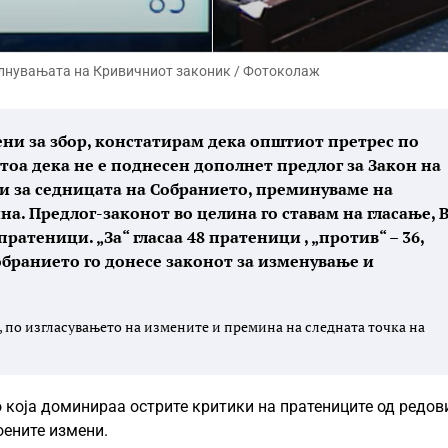
олнувањата на Кривичниот законик / Фотоколаж
ени за збор, констатирам дека општиот претрес по
 тоа дека не е поднесен дополнет предлог за Закон на
и за седницата на Собранието, преминуваме на
а. Предлог-законот во целина го ставам на гласање, 
пратеници. „За“ гласаа 48 пратеници , „против“ – 36,
обранието го донесе законот за изменување и
, по изгласувањето на измените и премина на следната точка на
 која доминираа острите критики на пратениците од редов
оените измени.