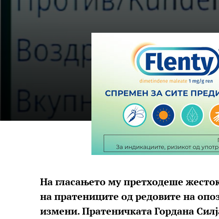
На гласањето му претходеше жесток
на пратениците од редовите на опо
измени. Пратеничката Гордана Силј