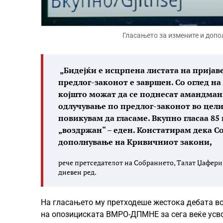
Гласањето за измените и доп
„Бидејќи е исцрпена листата на пријав
предлог-законот е завршен. Со оглед на
којшто можат да се поднесат амандман
одлучување по предлог-законот во целин
повикувам да гласаме. Вкупно гласаа 85 
„воздржан“ – еден. Констатирам дека С
дополнување на Кривичниот закони,
рече претседателот на Собранието, Талат Џафери
дневен ред.
На гласањето му претходеше жестока дебата во
на опозициската ВМРО-ДПМНЕ за сега веќе усв