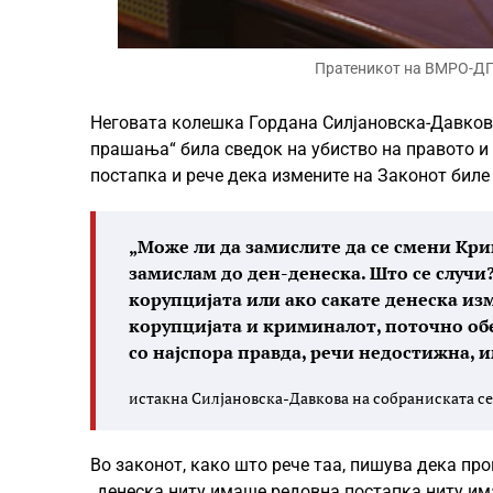
Пратеникот на ВМРО-ДП
Неговата колешка Гордана Силјановска-Давкова 
прашања“ била сведок на убиство на правото и 
постапка и рече дека измените на Законот бил
„Може ли да замислите да се смени Крив
замислам до ден-денеска. Што се случи
корупцијата или ако сакате денеска из
корупцијата и криминалот, поточно обе
со најспора правда, речи недостижна, и
истакна Силјановска-Давкова на собраниската с
Во законот, како што рече таа, пишува дека про
„денеска ниту имаше редовна постапка ниту има