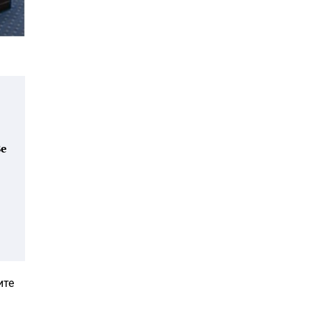
Ве
ите