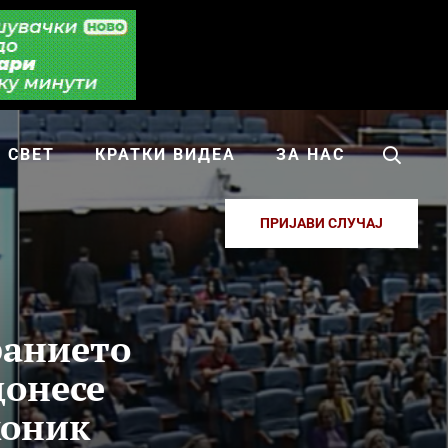
СВЕТ
КРАТКИ ВИДЕА
ЗА НАС
ПРИЈАВИ СЛУЧАЈ
ранието
донесе
коник