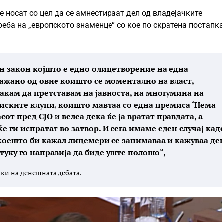
е носат со цел да се амнестираат дел од владејачките
реба на „европското знаменце“ со кое по скратена постапк
н закон којшто е едно олицетворение на една
ажано од овие коишто се моментално на власт,
сакам да претставам на јавноста, на многумина на
ниските клупи, коишто мавтаа со една премиса ‘Нема
сот пред СЈО и велеа дека ќе ја вратат правдата, а
 ги испратат во затвор. И сега имаме еден случај кад
коешто би кажал лицемери се занимаваа и кажуваа де
 туку го направија да биде уште полошо“,
ски на денешната дебата.