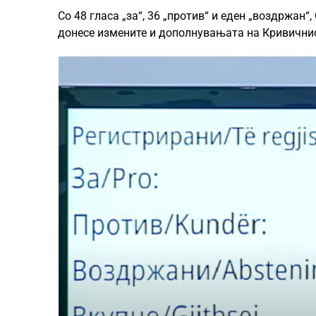
Со 48 гласа „за“, 36 „против“ и еден „воздржан
донесе измените и дополнувањата на Кривични