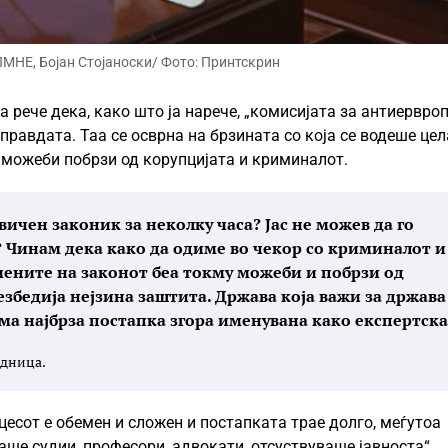
МНЕ, Бојан Стојаноски/ Фото: Принтскрин
рече дека, како што ја нарече, „комисијата за антиервро
правдата. Таа се осврна на брзината со која се водеше це
е можеби побрзи од корупцијата и криминалот.
ичен законик за неколку часа? Јас не можев да го
? Чинам дека како да одиме во чекор со криминалот и
мените на законот беа токму можеби и побрзи од
збедија нејзина заштита. Држава која важи за држава
ма најбрза постапка згора именувана како експертска
едница.
цесот е обемен и сложен и постапката трае долго, меѓутоа
ше судии, професори, адвокати, отсуствуваше јавноста“.