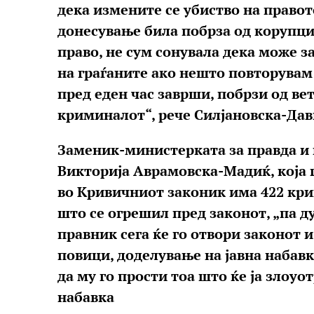
дека измените се убиство на правот
донесување била побрза од корупци
право, не сум сонувала дека може за
на граѓаните ако нешто повторувам
пред еден час заврши, побрзи од вет
криминалот“, рече Силјановска-Дав
Заменик-министерката за правда и 
Викторија Аврамовска-Мадиќ, која 
во Кривичниот законик има 422 крив
што се огрешил пред законот, „па ду
правник сега ќе го отвори законот и
повици, доделување на јавна набавк
да му го прости тоа што ќе ја злоуо
набавка