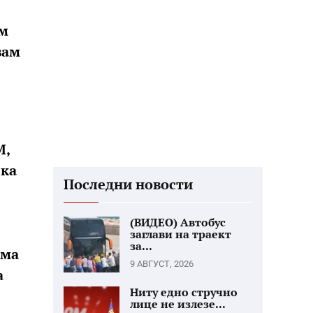
ам
вам
М,
ека
Последни новости
(ВИДЕО) Автобус
заглави на траект
за...
ема
9 АВГУСТ, 2026
а
Ниту едно стручно
лице не излезе...