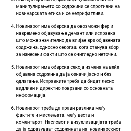
манипулирањето со содржини се спротивни на
новинарската етика и се неприфатливи.
Новинарот има обврска да овозможи фер и
навремено објавување демант или исправка
што може значително да влијае врз објавената
содржина, односно секогаш кога станува збор
за изнесени факти што се очигледно неточни.
Новинарот има обврска секоја измена на веќе
објавена содржина да ја означи јасно и без
одлагање. Исправките треба да бидат лесно
видливи и директно поврзани со основната
информација.
Новинарот треба да прави разлика меѓу
фактите и мислењата, меѓу веста и
коментарот. Насловот и визуелизацијата треба
да ја одразуваат содржината на новинарскиот