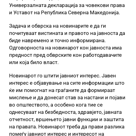
Универзалната декларација за човекови права
и Уставот на Република Северна Македонија.
Задача и обврска на новинарите е да ги
почитуваат вистината и правото на јавноста да
биде навремено и точно информирана.
Одговорноста на новинарот кон јавноста има
предност пред обврските кон работодавачите
или која било власт.
Новинарот го штити јавниот интерес. Јавен
интерес е објавување на сите информации што
ќе им помогнат на граѓаните да формираат
мислење и да донесат став за настани и појави
во општеството, а особено кога тие се
однесуваат на безбедноста, здравјето, јавната
отчетност, вршењето јавни функции и заштита
на правата. Новинарот треба да прави разлика
помеѓу јавниот интерес и интересот на