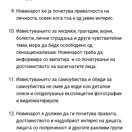
Новинарот ќе ја почитува приватноста на
личноста, освен кога тоа е од јавен интерес.
Известувањето за несреќи, трагедии, војни,
болести, лични страдања и други чувствителни
теми, мора да биде ослободено од
сензационализам. Новинарот треба да
информира со емпатија и со почитување на
достоинството на засегнатите лица.
Известувањето за самоубиства и обиди за
самоубиства не смее да води кон детални
описи и споделување експлицитни фотографии
и видеоматеријали.
Новинарот е должен да ги почитува правата,
достоинството и најдобриот интерес на децата,
лицата со попреченост и другите ранливи групи