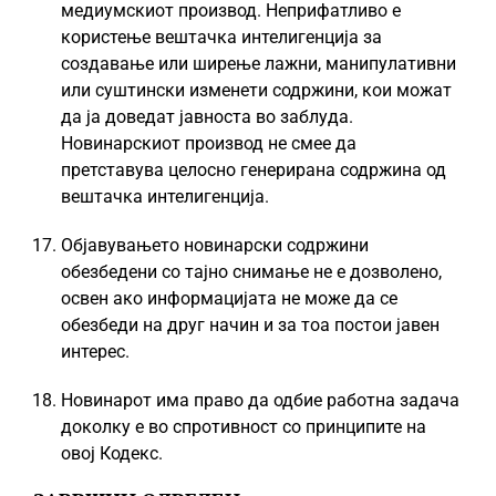
медиумскиот производ. Неприфатливо е
користење вештачка интелигенција за
создавање или ширење лажни, манипулативни
или суштински изменети содржини, кои можат
да ја доведат јавноста во заблуда.
Новинарскиот производ не смее да
претставува целосно генерирана содржина од
вештачка интелигенција.
Објавувањето новинарски содржини
обезбедени со тајно снимање не е дозволено,
освен ако информацијата не може да се
обезбеди на друг начин и за тоа постои јавен
интерес.
Новинарот има право да одбие работна задача
доколку е во спротивност со принципите на
овој Кодекс.