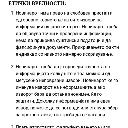
ЕТИЧКИ ВРЕДНОСТИ:
Новинарот има право на слободен пристап и
одговорно користење на сите извори на
информации од јавен интерес. Новинарот треба
да објавува точни и проверени информации,
нема да прикрива суштински податоци и да
фалсификува документи. Прикривањето факти
е еднакво со нивното намерно искривување.
Новинарот треба да ја провери точноста на
информацијата колку што е тоа можно и од
меѓусебно неповрзани извори. Новинарот ќе го
именува изворот на информациите, а ако
изворот бара да остане анонимен, ќе го
заштити. Доколку информацијата има еден
извор, не може да се потврди или станува збор
за претпоставка, тоа треба да се нагласи.
Плагијаторството, фалсификувањето и/или