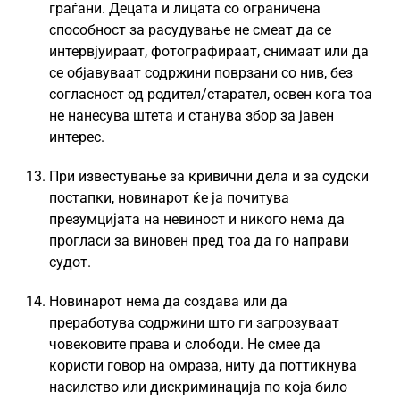
граѓани. Децата и лицата со ограничена
способност за расудување не смеат да се
интервјуираат, фотографираат, снимаат или да
се објавуваат содржини поврзани со нив, без
согласност од родител/старател, освен кога тоа
не нанесува штета и станува збор за јавен
интерес.
При известување за кривични дела и за судски
постапки, новинарот ќе ја почитува
презумцијата на невиност и никого нема да
прогласи за виновен пред тоа да го направи
судот.
Новинарот нема да создава или да
преработува содржини што ги загрозуваат
човековите права и слободи. Не смее да
користи говор на омраза, ниту да поттикнува
насилство или дискриминација по која било