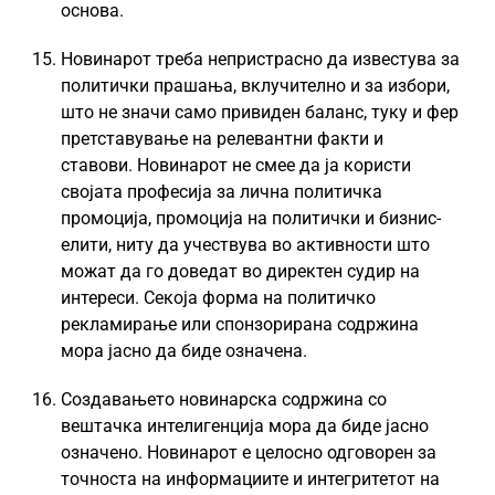
основа.
Новинарот треба непристрасно да известува за
политички прашања, вклучително и за избори,
што не значи само привиден баланс, туку и фер
претставување на релевантни факти и
ставови. Новинарот не смее да ја користи
својата професија за лична политичка
промоција, промоција на политички и бизнис-
елити, ниту да учествува во активности што
можат да го доведат во директен судир на
интереси. Секоја форма на политичко
рекламирање или спонзорирана содржина
мора јасно да биде означена.
Создавањето новинарска содржина со
вештачка интелигенција мора да биде јасно
означено. Новинарот е целосно одговорен за
точноста на информациите и интегритетот на