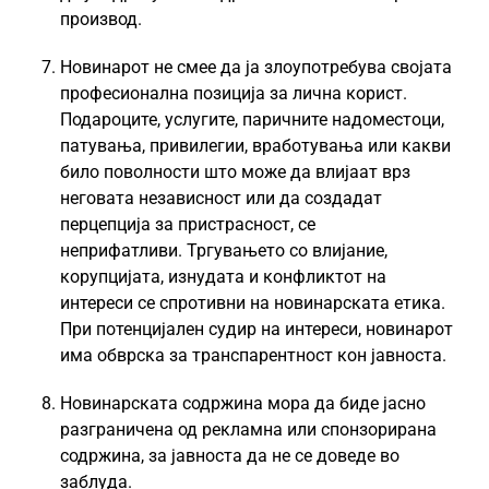
производ.
Новинарот не смее да ја злоупотребува својата
професионална позиција за лична корист.
Подароците, услугите, паричните надоместоци,
патувања, привилегии, вработувања или какви
било поволности што може да влијаат врз
неговата независност или да создадат
перцепција за пристрасност, се
неприфатливи. Тргувањето со влијание,
корупцијата, изнудата и конфликтот на
интереси се спротивни на новинарската етика.
При потенцијален судир на интереси, новинарот
има обврска за транспарентност кон јавноста.
Новинарската содржина мора да биде јасно
разграничена од рекламна или спонзорирана
содржина, за јавноста да не се доведе во
заблуда.