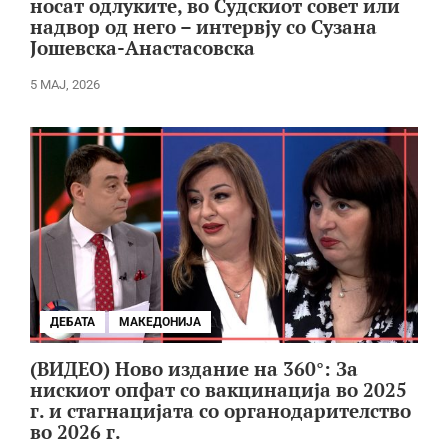
носат одлуките, во Судскиот совет или
надвор од него – интервју со Сузана
Јошевска-Анастасовска
5 МАЈ, 2026
ДЕБАТА
МАКЕДОНИЈА
(ВИДЕО) Ново издание на 360°: За
нискиот опфат со вакцинација во 2025
г. и стагнацијата со органодарителство
во 2026 г.