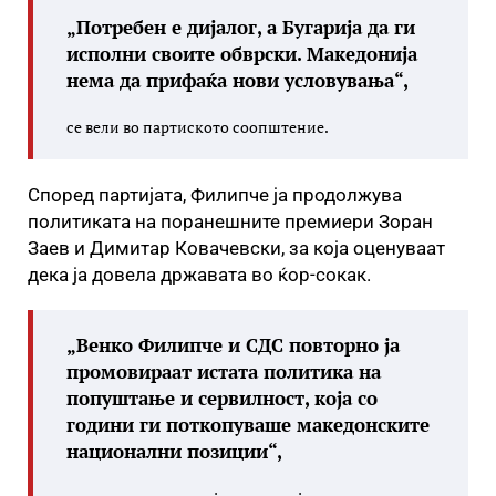
„Потребен е дијалог, а Бугарија да ги
исполни своите обврски. Македонија
нема да прифаќа нови условувања“,
се вели во партиското соопштение.
Според партијата, Филипче ја продолжува
политиката на поранешните премиери Зоран
Заев и Димитар Ковачевски, за која оценуваат
дека ја довела државата во ќор-сокак.
„Венко Филипче и СДС повторно ја
промовираат истата политика на
попуштање и сервилност, која со
години ги поткопуваше македонските
национални позиции“,