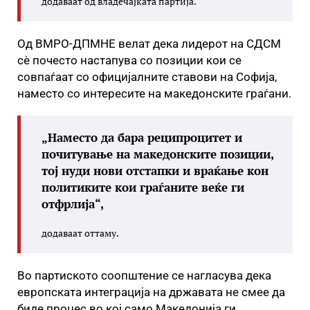
додаваат од владечајката партија.
Од ВМРО-ДПМНЕ велат дека лидерот на СДСМ
сè почесто настапува со позиции кои се
совпаѓаат со официјалните ставови на Софија,
наместо со интересите на македонските граѓани.
„Наместо да бара реципроцитет и
почитување на македонските позиции,
тој нуди нови отстапки и враќање кон
политиките кои граѓаните веќе ги
отфрлија“,
додаваат оттаму.
Во партиското соопштение се нагласува дека
европската интеграција на државата не смее да
биде процес во кој само Македонија ги