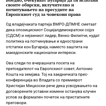
Воедно, очекуваат Бугарија да ги исполни
своите обврски, вклучително и
почитувањето на пресудите на
Европскиот суд за човекови права
Од владејчаката партија ВМРО-ДПМНЕ сметаат
дека опозицискиот Социјалдемократски сојуз
(СДСМ) и нејзиниот лидер, Венко Филипче, нудат
политика на потчинување и еднострани
отстапки кон Бугарија, наместо заштита на
македонските национални интереси.
Ова следи по вчерашната посета на
претседателот на Европскиот совет, Антонио
Кошта на земјава. Тој на заедничката прес-
конференција во Владата со премиерот
Христијан Мицкоски рече дека усвојувањето на
договорените уставни измени останува клучен
услов за формален почеток на пристапните
преговори.