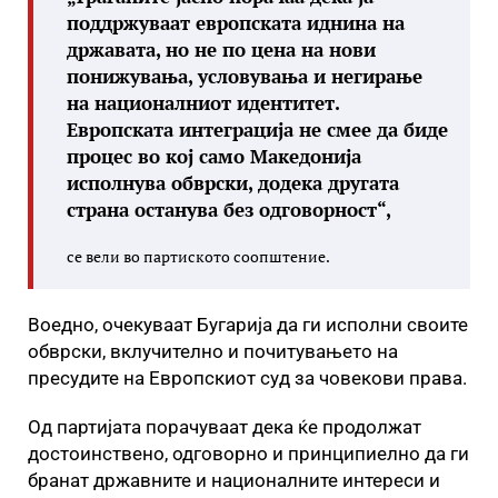
поддржуваат европската иднина на
државата, но не по цена на нови
понижувања, условувања и негирање
на националниот идентитет.
Европската интеграција не смее да биде
процес во кој само Македонија
исполнува обврски, додека другата
страна останува без одговорност“,
се вели во партиското соопштение.
Воедно, очекуваат Бугарија да ги исполни своите
обврски, вклучително и почитувањето на
пресудите на Европскиот суд за човекови права.
Од партијата порачуваат дека ќе продолжат
достоинствено, одговорно и принципиелно да ги
бранат државните и националните интереси и