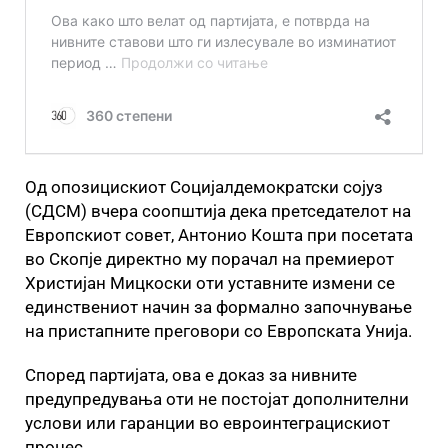
Од опозицискиот Социјалдемократски сојуз
(СДСМ) вчера соопштија дека претседателот на
Европскиот совет, Антонио Кошта при посетата
во Скопје директно му порачал на премиерот
Христијан Мицкоски оти уставните измени се
единствениот начин за формално започнување
на пристапните преговори со Европската Унија.
Според партијата, ова е доказ за нивните
предупредувања оти не постојат дополнителни
услови или гаранции во евроинтеграцискиот
процес.