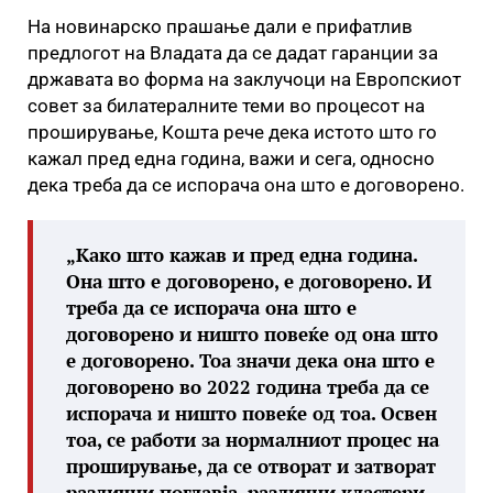
На новинарско прашање дали е прифатлив
предлогот на Владата да се дадат гаранции за
државата во форма на заклучоци на Европскиот
совет за билатералните теми во процесот на
проширување, Кошта рече дека истото што го
кажал пред една година, важи и сега, односно
дека треба да се испорача она што е договорено.
„Како што кажав и пред една година.
Она што е договорено, е договорено. И
треба да се испорача она што е
договорено и ништо повеќе од она што
е договорено. Тоа значи дека она што е
договорено во 2022 година треба да се
испорача и ништо повеќе од тоа. Освен
тоа, се работи за нормалниот процес на
проширување, да се отворат и затворат
различни поглавја, различни кластери.