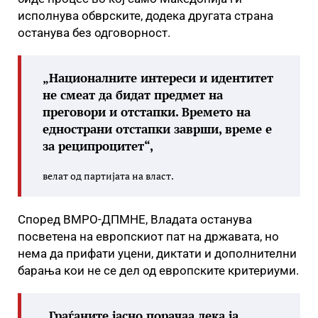
исполнува обврските, додека другата страна
останува без одговорност.
„Националните интереси и идентитет
не смеат да бидат предмет на
преговори и отстапки. Времето на
еднострани отстапки заврши, време е
за реципроцитет“,
велат од партијата на власт.
Според ВМРО-ДПМНЕ, Владата останува
посветена на европскиот пат на државата, но
нема да прифати уцени, диктати и дополнителни
барања кои не се дел од европските критериуми.
„Граѓаните јасно порачаа дека ја