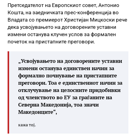
Претседателот на Европскиот совет, Антонио
Кошта, на заедничката прес-конференција во
Владата со премиерот Христијан Мицкоски рече
дека усвојувањето на договорените уставни
измени останува клучен услов за формален
почеток на пристапните преговори.
„Усвојувањето на договорените уставни
измени останува единствен начин за
формално почнување на пристапните
преговори. Тоа е единствениот начин за
отклучување на целосните придобивки
од членството во ЕУ за граѓаните на
Северна Македонија, тоа значи
Македонците“,
кажа тој.