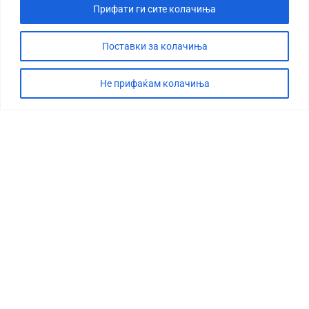
Прифати ги сите колачиња
Поставки за колачиња
Не прифаќам колачиња
СТОРИЈА
ДЕБАТА
САБОТАЖА
ТИМ
КОНТАКТ