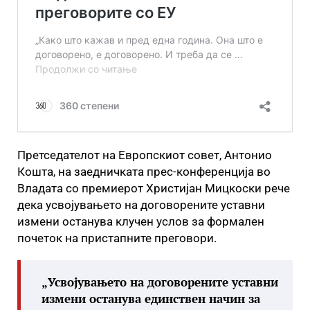
Претседателот на Европскиот совет, Антонио
Кошта, на заедничката прес-конференција во
Владата со премиерот Христијан Мицкоски рече
дека усвојувањето на договорените уставни
измени останува клучен услов за формален
почеток на пристапните преговори.
„Усвојувањето на договорените уставни
измени останува единствен начин за