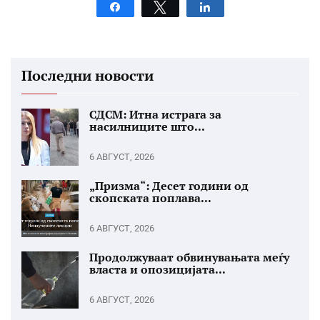
Share
Tweet
Share
Последни новости
СДСМ: Итна истрага за
насилниците што...
6 АВГУСТ, 2026
„Призма“: Десет години од
скопската поплава...
6 АВГУСТ, 2026
Продолжуваат обвинувањата меѓу
власта и опозицијата...
6 АВГУСТ, 2026