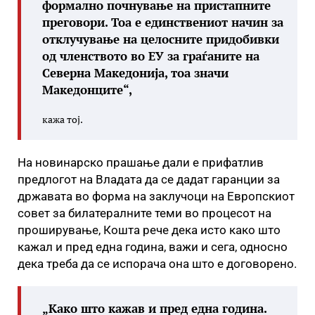
формално почнување на пристапните
преговори. Тоа е единствениот начин за
отклучување на целосните придобивки
од членството во ЕУ за граѓаните на
Северна Македонија, тоа значи
Македонците“,
кажа тој.
На новинарско прашање дали е прифатлив
предлогот на Владата да се дадат гаранции за
државата во форма на заклучоци на Европскиот
совет за билатералните теми во процесот на
проширување, Кошта рече дека исто како што
кажал и пред една година, важи и сега, односно
дека треба да се испорача она што е договорено.
„Како што кажав и пред една година.