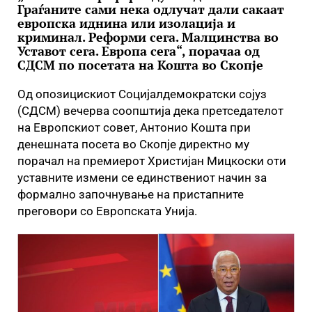
Граѓаните сами нека одлучат дали сакаат
европска иднина или изолација и
криминал. Реформи сега. Малцинства во
Уставот сега. Европа сега“, порачаа од
СДСМ по посетата на Кошта во Скопје
Од опозицискиот Социјалдемократски сојуз
(СДСМ) вечерва соопштија дека претседателот
на Европскиот совет, Антонио Кошта при
денешната посета во Скопје директно му
порачал на премиерот Христијан Мицкоски оти
уставните измени се единствениот начин за
формално започнување на пристапните
преговори со Европската Унија.