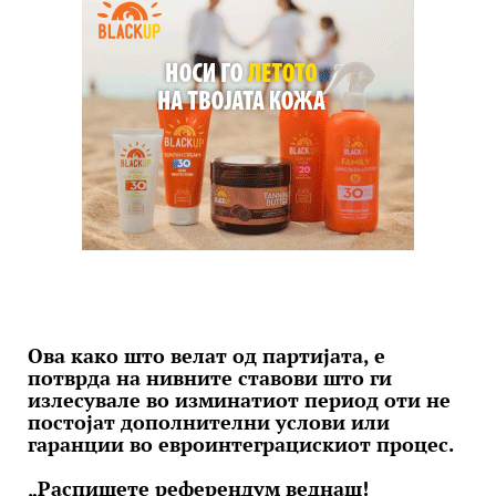
Ова како што велат од партијата, е
потврда на нивните ставови што ги
излесувале во изминатиот период оти не
постојат дополнителни услови или
гаранции во евроинтеграцискиот процес.
„Распишете референдум веднаш!