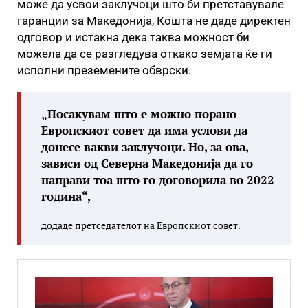
може да усвои заклучоци што би претставувале
гаранции за Македонија, Кошта не даде директен
одговор и истакна дека таква можност би
можела да се разгледува откако земјата ќе ги
исполни преземените обврски.
„Посакувам што е можно порано
Европскиот совет да има услови да
донесе вакви заклучоци. Но, за ова,
зависи од Северна Македонија да го
направи тоа што го договорила во 2022
година“,
додаде претседателот на Европскиот совет.