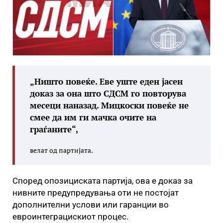
„Ништо повеќе. Еве уште еден јасен
доказ за она што СДСМ го повторува
месеци наназад. Мицкоски повеќе не
смее да им ги мачка очите на
граѓаните“,
велат од партијата.
Според опозициската партија, ова е доказ за
нивните предупредувања оти не постојат
дополнителни услови или гаранции во
евроинтеграцискиот процес.