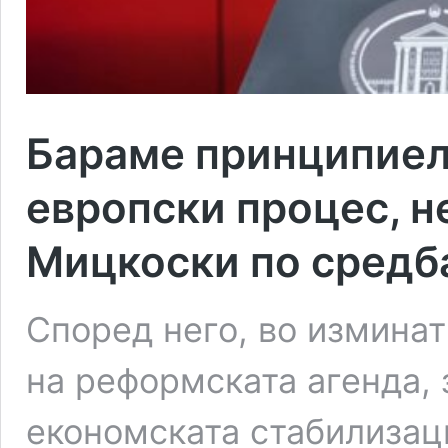
Бараме принципиел
европски процес, н
Мицкоски по средб
Според него, во измина
на реформската агенда, 
економската стабилизац