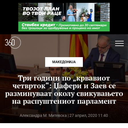
МАКЕДОНИЈА
Три години по „крвавиот
четврток“: Џафери и Заев се
разминуваат околу свикувањето
на распуштениот парламент
Александра М. Митевска
| 27 април, 2020 11:40