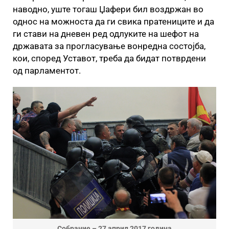
наводно, уште тогаш Џафери бил воздржан во
однос на можноста да ги свика пратениците и да
ги стави на дневен ред одлуките на шефот на
државата за прогласување вонредна состојба,
кои, според Уставот, треба да бидат потврдени
од парламентот.
Собрание – 27 април 2017 година