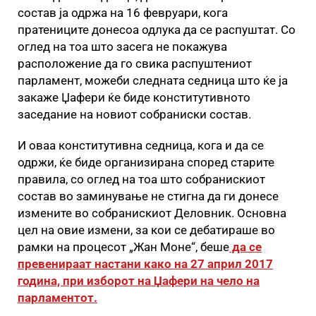
состав ја одржа на 16 февруари, кога
пратениците донесоа одлука да се распуштат. Со
оглед на тоа што засега не покажува
расположение да го свика распуштениот
парламент, можеби следната седница што ќе ја
закаже Џафери ќе биде конститутивното
заседание на новиот собраниски состав.
И оваа конститутивна седница, кога и да се
одржи, ќе биде организирана според старите
правила, со оглед на тоа што собранискиот
состав во заминување не стигна да ги донесе
измените во собранискиот Деловник. Основна
цел на овие измени, за кои се дебатираше во
рамки на процесот „Жан Моне“, беше
да се
превенираат настани како на 27 април 2017
година, при изборот на Џафери на чело на
парламентот.