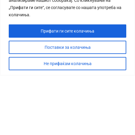
анализираме нашиот сообраќај. Со кликнување на
„Прифати ги сите“, се согласувате со нашата употреба на
колачиња.
Прифати ги сите колачиња
Поставки за колачиња
Не прифаќам колачиња
СТОРИЈА
ДЕБАТА
САБОТАЖА