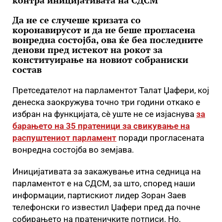
контра иницијативата на СДСМ
Да не се случеше кризата со
коронавирусот и да не беше прогласена
вонредна состојба, ова ќе беа последните
денови пред истекот на рокот за
конституирање на новиот собраниски
состав
Претседателот на парламентот Талат Џафери, кој
денеска заокружува точно три години откако е
избран на функцијата, сѐ уште не се изјаснува
за
барањето на 35 пратеници за свикување на
распуштениот парламент
поради прогласената
вонредна состојба во земјава.
Иницијативата за закажување итна седница на
парламентот е на СДСМ, за што, според наши
информации, партискиот лидер Зоран Заев
телефонски го известил Џафери пред да почне
собирањето на пратеничките потписи. Но,