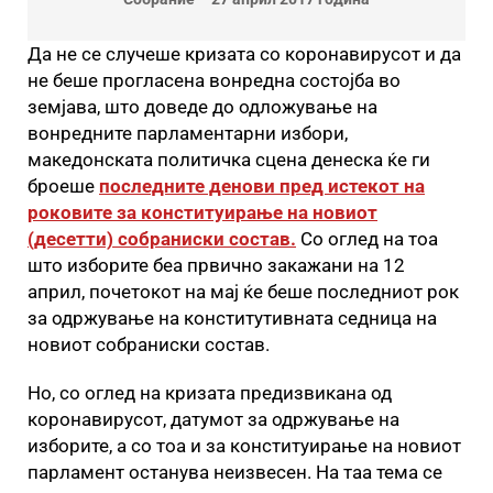
Да не се случеше кризата со коронавирусот и да
не беше прогласена вонредна состојба во
земјава, што доведе до одложување на
вонредните парламентарни избори,
македонската политичка сцена денеска ќе ги
броеше
последните денови пред истекот на
роковите за конституирање на новиот
(десетти) собраниски состав.
Со оглед на тоа
што изборите беа првично закажани на 12
април, почетокот на мај ќе беше последниот рок
за одржување на конститутивната седница на
новиот собраниски состав.
Но, со оглед на кризата предизвикана од
коронавирусот, датумот за одржување на
изборите, а со тоа и за конституирање на новиот
парламент останува неизвесен. На таа тема се