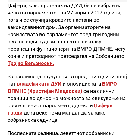
Џафери, како пратеник на ДУИ, беше избран на
чело на парламентот на 27 април 2017 година,
кога и се случија крвавите настани во
законодавниот дом. За организаторите на
насилствата во парламентот пред три години
сега се води судски процес за неколку
поранешни функционери на ВМРО-ДПМНЕ, меѓу
кои е и претходниот претседател на Собранието
Трајко Вељаноски.
За разлика од случувањата пред три години, овој
пат
владејачката ДУИ
и опозициската
ВМРО-
ДПМНЕ (Христијан Мицкоски)
се на слични
позиции во однос на можноста за свикување на
распуштениот парламент, додека и
Џафери
тврди
дека веќе нема мандат да закаже
собраниска седница.
Последната седница, деветтиот собраниски