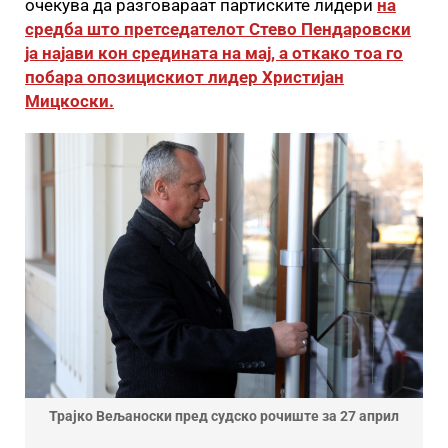
очекува да разговараат партиските лидери
на
средба што претседателот Стево Пендаровски
ја најави кон средината на мај, а откако тоа го
побара опозицискиот лидер Христијан
Мицкоски.
Трајко Вељаноски пред судско рочиште за 27 април