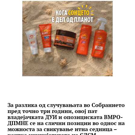
За разлика од случувањата во Собранието
пред точно три години, овој пат
владејачката ДУИ и опозициската ВМРО-
ДПМНЕ се на слични позиции во однос на
можноста за свикување итна седница –