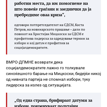
работни места, да им помогнеме на
што повеќе граѓани и заеднички да ја
пребродиме оваа криза“,
одговори потпретседателот на СДСМ, Коста
Петров, на новинарското прашање – дали по
повикот на Христијан Мицкоски за СДСМ е
прифатлива лидерска за одредување термин за
избори и кој датум е прифатлив за
социјалдемократите.
ВМРО-ДПМНЕ возврати дека
социјалдемократите лажно го толкувале
синоќешното барање на Мицкоски, бидејќи никој
од нивната партија не спомнал избори, туку
лидерска за излез од ситуацијата.
„Од една страна, брифираат датуми за
избори, покренуваат полутајни