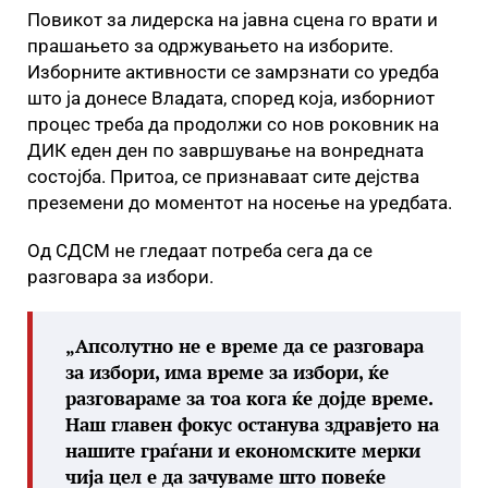
Повикот за лидерска на јавна сцена го врати и
прашањето за одржувањето на изборите.
Изборните активности се замрзнати со уредба
што ја донесе Владата, според која, изборниот
процес треба да продолжи со нов роковник на
ДИК еден ден по завршување на вонредната
состојба. Притоа, се признаваат сите дејства
преземени до моментот на носење на уредбата.
Од СДСМ не гледаат потреба сега да се
разговара за избори.
„Апсолутно не е време да се разговара
за избори, има време за избори, ќе
разговараме за тоа кога ќе дојде време.
Наш главен фокус останува здравјето на
нашите граѓани и економските мерки
чија цел е да зачуваме што повеќе