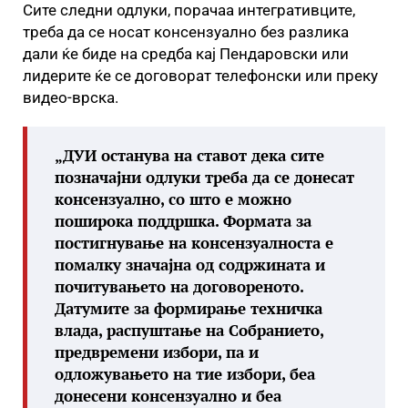
Сите следни одлуки, порачаа интегративците,
треба да се носат консензуално без разлика
дали ќе биде на средба кај Пендаровски или
лидерите ќе се договорат телефонски или преку
видео-врска.
„ДУИ останува на ставот дека сите
позначајни одлуки треба да се донесат
консензуално, со што е можно
поширока поддршка. Формата за
постигнување на консензуалноста е
помалку значајна од содржината и
почитувањето на договореното.
Датумите за формирање техничка
влада, распуштање на Собранието,
предвремени избори, па и
одложувањето на тие избори, беа
донесени консензуално и беа