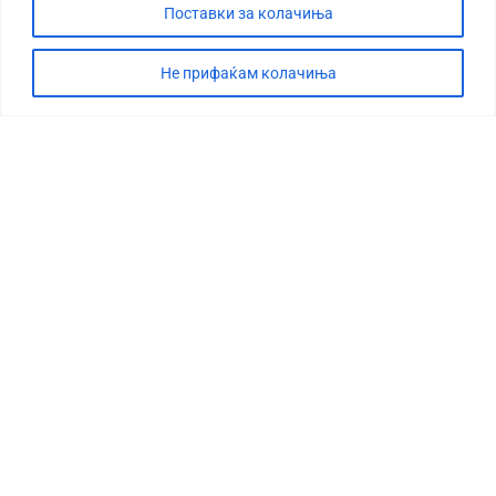
Поставки за колачиња
Не прифаќам колачиња
СТОРИЈА
ДЕБАТА
САБОТАЖА
ТИМ
КОНТАКТ