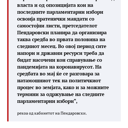
власта и од опозицијата кои на
последните парламентарни избори
освоија пратенички мандати со
самостојни листи, претседателот
Пендаровски планира да организира
таква средба во првата половина на
следниот месец. Во овој период сите
напори и државни ресурси треба да
бидат насочени кон справување со
пандемијата на коронавирусот. На
средбата во мај ќе се разговара за
натамошниот тек на политичкиот
процес во земјата, како и за можните
термини за одржување на следните
парламентарни избори“,
рекоа од кабинетот на Пендаровски.