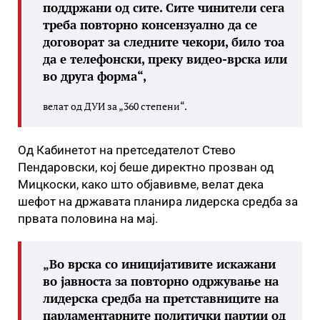
поддржани од сите. Сите чинители сега
треба повторно консензуално да се
договорат за следните чекори, било тоа
да е телефонски, преку видео-врска или
во друга форма“,
велат од ДУИ за „360 степени“.
Од Кабинетот на претседателот Стево
Пендаровски, кој беше директно прозван од
Мицкоски, како што објавивме, велат дека
шефот на државата планира лидерска средба за
првата половина на мај.
„Во врска со иницијативите искажани
во јавноста за повторно одржување на
лидерска средба на претставниците на
парламентарните политички партии од