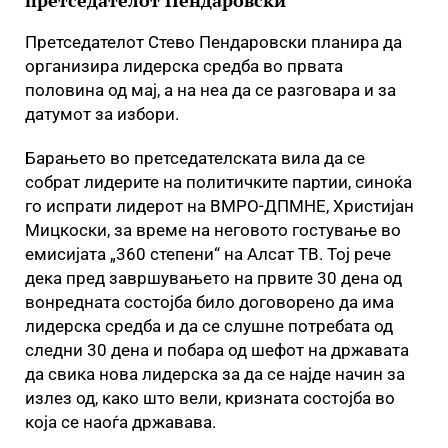
претседателот Пендаровски
Претседателот Стево Пендаровски планира да
организира лидерска средба во првата
половина од мај, а на неа да се разговара и за
датумот за избори.
Барањето во претседателската вила да се
собрат лидерите на политичките партии, синоќа
го испрати лидерот на ВМРО-ДПМНЕ, Христијан
Мицкоски, за време на неговото гостување во
емисијата „360 степени“ на Алсат ТВ. Тој рече
дека пред завршувањето на првите 30 дена од
вонредната состојба било договорено да има
лидерска средба и да се слушне потребата од
следни 30 дена и побара од шефот на државата
да свика нова лидерска за да се најде начин за
излез од, како што вели, кризната состојба во
која се наоѓа државава.