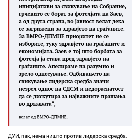
иницијативи за свикување на Собрание,
грчевито се борат за фотелјата на Заев,
а од друга страна, во јавност велат дека
се загрижени за здравјето на граѓаните.
За ВМРО-ДПМНЕ приоритет не се
изборите, туку здравјето на граѓаните и
економијата. Заев е тој што борбата за
фотелја ја става пред здравјето на
граѓаните. Апелираме на разумно и
зрело однесување. Одбивањето на
свикување лидерска средба значи
незрел однос на СДСМ и недораснатост
да се дискутира за најважните прашања
во државата“,
велат од ВМРО-ДПМНЕ.
ДУИ, пак, нема ништо против лидерска средба.