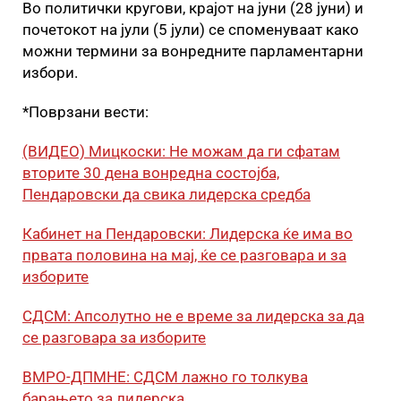
Во политички кругови, крајот на јуни (28 јуни) и
почетокот на јули (5 јули) се споменуваат како
можни термини за вонредните парламентарни
избори.
*Поврзани вести:
(ВИДЕО) Мицкоски: Не можам да ги сфатам
вторите 30 дена вонредна состојба,
Пендаровски да свика лидерска средба
Кабинет на Пендаровски: Лидерска ќе има во
првата половина на мај, ќе се разговара и за
изборите
СДСМ: Апсолутно не е време за лидерска за да
се разговара за изборите
ВМРО-ДПМНЕ: СДСМ лажно го толкува
барањето за лидерска