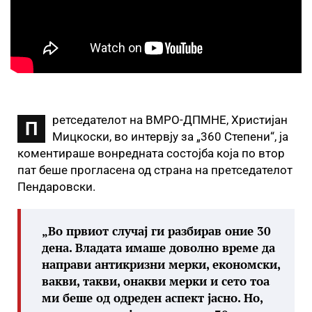
ретседателот на ВМРО-ДПМНЕ, Христијан
П
Мицкоски, во интервју за „360 Степени“, ја
коментираше вонредната состојба која по втор
пат беше прогласена од страна на претседателот
Пендаровски.
„Во првиот случај ги разбирав оние 30
дена. Владата имаше доволно време да
направи антикризни мерки, економски,
вакви, такви, онакви мерки и сето тоа
ми беше од одреден аспект јасно. Но,