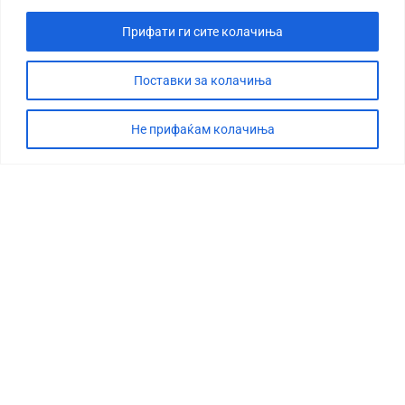
Прифати ги сите колачиња
Поставки за колачиња
Не прифаќам колачиња
СТОРИЈА
ДЕБАТА
САБОТАЖА
ТИМ