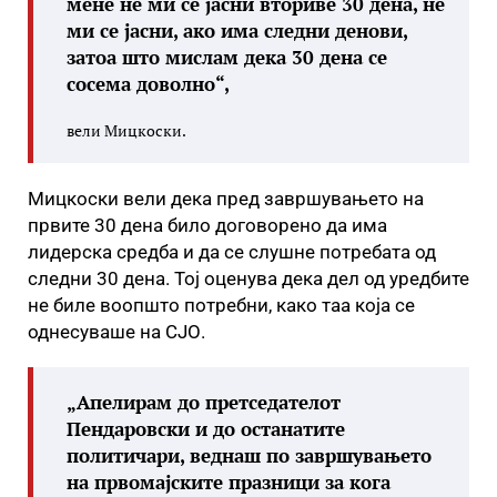
мене не ми се јасни вториве 30 дена, не
ми се јасни, ако има следни денови,
затоа што мислам дека 30 дена се
сосема доволно“,
вели Мицкоски.
Мицкоски вели дека пред завршувањето на
првите 30 дена било договорено да има
лидерска средба и да се слушне потребата од
следни 30 дена. Тој оценува дека дел од уредбите
не биле воопшто потребни, како таа која се
однесуваше на СЈО.
„Апелирам до претседателот
Пендаровски и до останатите
политичари, веднаш по завршувањето
на првомајските празници за кога