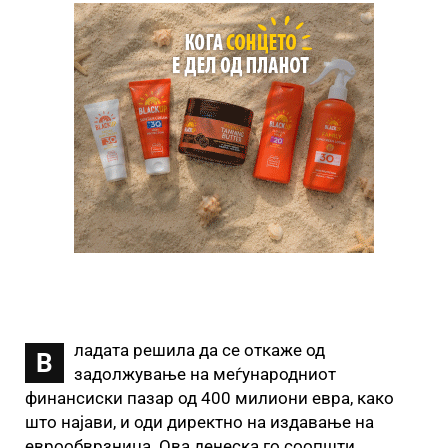
ладата решила да се откаже од
В
задолжување на меѓународниот
финансиски пазар од 400 милиони евра, како
што најави, и оди директно на издавање на
еврообврзница. Ова денеска го соопшти