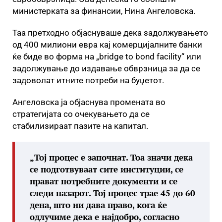
министерката за финансии, Нина Ангеловска.
Таа претходно објаснуваше дека задолжувањето
од 400 милиони евра кај комерцијалните банки
ќе биде во форма на „bridge to bond facility“ или
задолжување до издавање обврзница за да се
задоволат итните потреби на буџетот.
Ангеловска ја објаснува промената во
стратегијата со очекувањето да се
стабилизираат пазите на капитал.
„Тој процес е започнат. Тоа значи дека
се подготвуваат сите институции, се
прават потребните документи и се
следи пазарот. Тој процес трае 45 до 60
дена, што ни дава право, кога ќе
одлучиме дека е најдобро, согласно