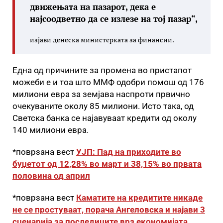
движењата на пазарот, дека е
најсоодветно да се излезе на тој пазар“,
изјави денеска министерката за финансии.
Една од причините за промена во пристапот
можеби е и тоа што ММФ одобри помош од 176
милиони евра за земјава наспроти првично
очекуваните околу 85 милиони. Исто така, од
Светска банка се најавуваат кредити од околу
140 милиони евра.
*поврзана вест
УЈП: Пад на приходите во
буџетот од 12,28% во март и 38,15% во првата
половина од април
*поврзана вест
Каматите на кредитите никаде
не се простуваат, порача Ангеловска и најави 3
сценарија за последиците врз економијата