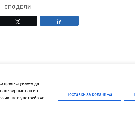
СПОДЕЛИ
Tweet
Share
со прелистување, да
анализираме нашиот
Поставки за колачиња
Н
 со нашата употреба на
ДЕБАТА
САБОТАЖА
ТИМ
КОНТАК