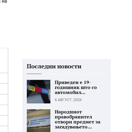
 на
Последни новости
Приведен е 19-
годишник што со
автомобил...
6 АВГУСТ, 2026
Народниот
правобранител
отвори предмет за
загадувањето...