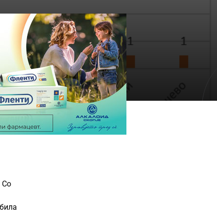
 Со
 била