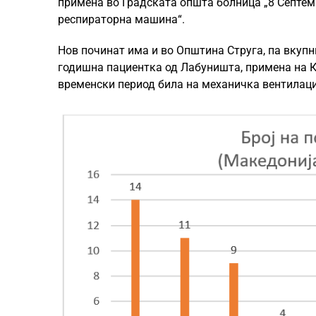
примена во Градската општа болница „8 Септемв
респираторна машина“.
Нов починат има и во Општина Струга, па вкупни
годишна пациентка од Лабуништа, примена на Кл
временски период била на механичка вентилаци