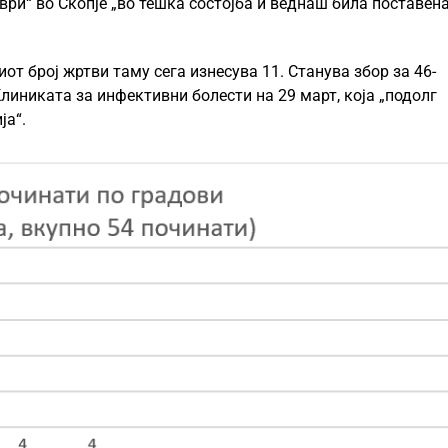
ри“ во Скопје „во тешка состојба и веднаш била поставена
от број жртви таму сега изнесува 11. Станува збор за 46-
иниката за инфективни болести на 29 март, која „подолг
ја“.