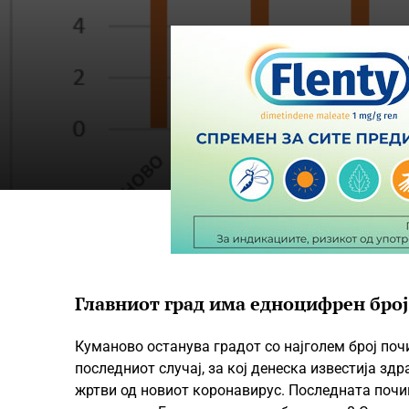
Главниот град има едноцифрен број
Куманово останува градот со најголем број поч
последниот случај, за кој денеска известија зд
жртви од новиот коронавирус. Последната почин