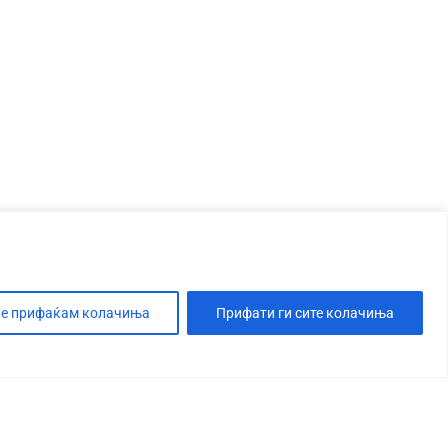
е прифаќам колачиња
Прифати ги сите колачиња
Т