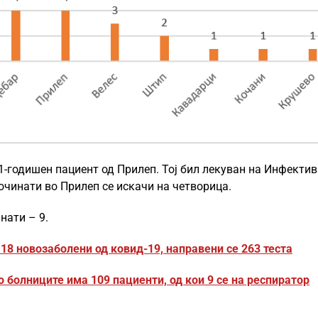
71-годишен пациент од Прилеп. Тој бил лекуван на Инфекти
починати во Прилеп се искачи на четворица.
нати – 9.
 18 новозаболени од ковид-19, направени се 263 теста
о болниците има 109 пациенти, од кои 9 се на респиратор