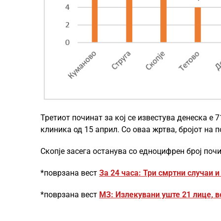
Третиот починат за кој се известува денеска е 
клиника од 15 април. Со оваа жртва, бројот на 
Скопје засега останува со едноцифрен број почи
*поврзана вест
За 24 часа: Три смртни случаи и
*поврзана вест
МЗ: Излекувани уште 21 лице, в