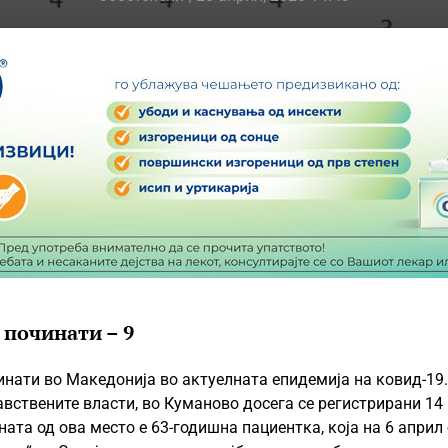
 починати – 9
инати во Македонија во актуелната епидемија на ковид-19.
равствените власти, во Куманово досега се регистрирани 14
ата од ова место е 63-годишна пациентка, која на 6 април