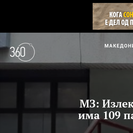
МАКЕДОН
МЗ: Излек
има 109 п