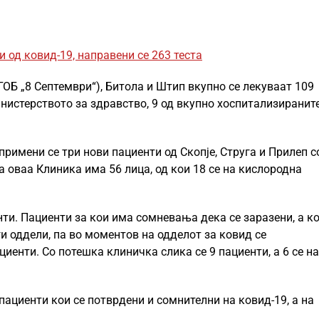
и од ковид-19, направени се 263 теста
ГОБ „8 Септември“), Битола и Штип вкупно се лекуваат 109
нистерството за здравство, 9 од вкупно хоспитализиранит
римени се три нови пациенти од Скопје, Струга и Прилеп с
на оваа Клиника има 56 лица, од кои 18 се на кислородна
нти. Пациенти за кои има сомневања дека се заразени, а к
ги оддели, па во моментов на одделот за ковид се
иенти. Со потешка клиничка слика се 9 пациенти, а 6 се на
пациенти кои се потврдени и сомнителни на ковид-19, а на