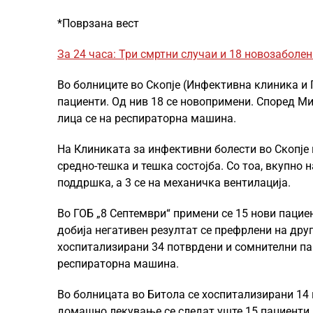
*Поврзана вест
За 24 часа: Три смртни случаи и 18 новозаболен
Во болниците во Скопје (Инфективна клиника и 
пациенти. Од нив 18 се новопримени. Според Ми
лица се на респираторна машина.
На Клиниката за инфективни болести во Скопје п
средно-тешка и тешка состојба. Со тоа, вкупно 
поддршка, а 3 се на механичка вентилација.
Во ГОБ „8 Септември“ примени се 15 нови пацие
добија негативен резултат се префрлени на дру
хоспитализирани 34 потврдени и сомнителни пац
респираторна машина.
Во болницата во Битола се хоспитализирани 14 
домашно лекување се следат уште 15 пациенти.