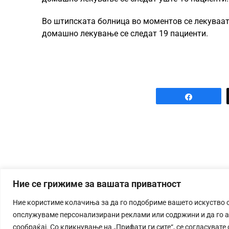
Во штипската болница во моментов се лекуваат 5
домашно лекување се следат 19 пациенти.
Share
Ние се грижиме за вашата приватност
Ние користиме колачиња за да го подобриме вашето искуство 
опслужуваме персонализирани реклами или содржини и да го 
сообраќај. Со кликнување на „Прифати ги сите“, се согласувате