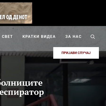
СВЕТ
КРАТКИ ВИДЕА
ЗА НАС
ПРИЈАВИ СЛУЧАЈ
 болниците
респиратор