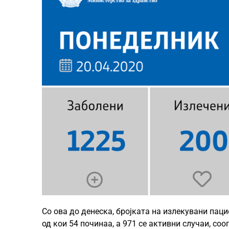
Со ова до денеска, бројката на излекувани паци
од кои 54 починаа, а 971 се активни случаи, со