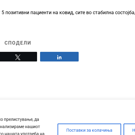
 позитивни пациенти на ковид, сите во стабилна состојба,
СПОДЕЛИ
Tweet
Share
со прелистување, да
анализираме нашиот
Поставки за колачиња
Н
 со нашата употреба на