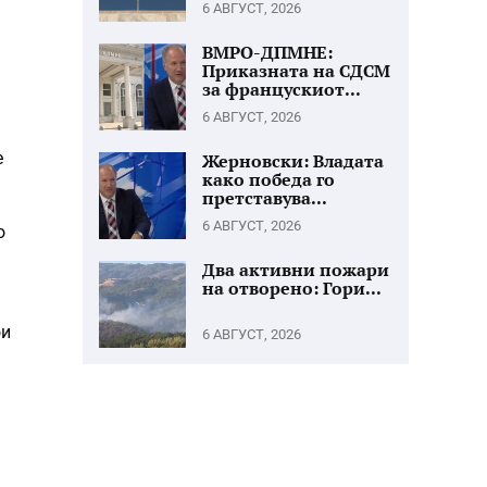
6 АВГУСТ, 2026
ВМРО-ДПМНЕ:
Приказната на СДСМ
за францускиот...
6 АВГУСТ, 2026
е
Жерновски: Владата
како победа го
претставува...
6 АВГУСТ, 2026
о
Два активни пожари
на отворено: Гори...
ои
6 АВГУСТ, 2026