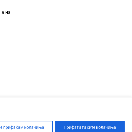
 а на
е прифаќам колачиња
Прифати ги сите колачиња