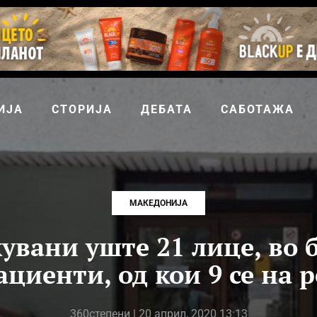
ИЈА
СТОРИЈА
ДЕБАТА
САБОТАЖА
МАКЕДОНИЈА
увани уште 21 лице, во
ациенти, од кои 9 се на 
360степени
| 20 април, 2020 13:13