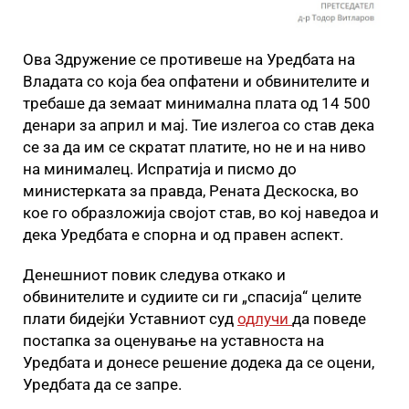
Ова Здружение се противеше на Уредбата на
Владата со која беа опфатени и обвинителите и
требаше да земаат минимална плата од 14 500
денари за април и мај. Тие излегоа со став дека
се за да им се скратат платите, но не и на ниво
на минималец. Испратија и писмо до
министерката за правда, Рената Дескоска, во
кое го образложија својот став, во кој наведоа и
дека Уредбата е спорна и од правен аспект.
Денешниот повик следува откако и
обвинителите и судиите си ги „спасија“ целите
плати бидејќи Уставниот суд
одлучи
да поведе
постапка за оценување на уставноста на
Уредбата и донесе решение додека да се оцени,
Уредбата да се запре.