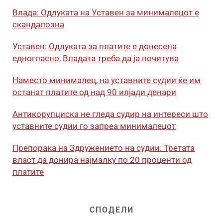
Влада: Одлуката на Уставен за минималецот е
скандалозна
Уставен: Одлуката за платите е донесена
едногласно, Владата треба да ја почитува
Наместо минималец, на уставните судии ќе им
останат платите од над 90 илјади денари
Антикорупциска не гледа судир на интереси што
уставните судии го запреа минималецот
Препорака на Здружението на судии: Третата
власт да донира најмалку по 20 проценти од
платите
СПОДЕЛИ