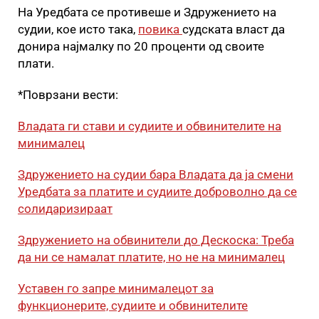
На Уредбата се противеше и Здружението на
судии, кое исто така,
повика
судската власт да
донира најмалку по 20 проценти од своите
плати.
*Поврзани вести:
Владата ги стави и судиите и обвинителите на
минималец
Здружението на судии бара Владата да ја смени
Уредбата за платите и судиите доброволно да се
солидаризираат
Здружението на обвинители до Дескоска: Треба
да ни се намалат платите, но не на минималец
Уставен го запре минималецот за
функционерите, судиите и обвинителите