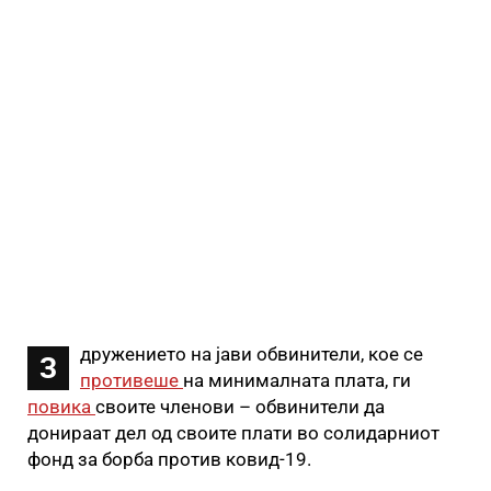
дружението на јави обвинители, кое се
З
противеше
на минималната плата, ги
повика
своите членови – обвинители да
донираат дел од своите плати во солидарниот
фонд за борба против ковид-19.