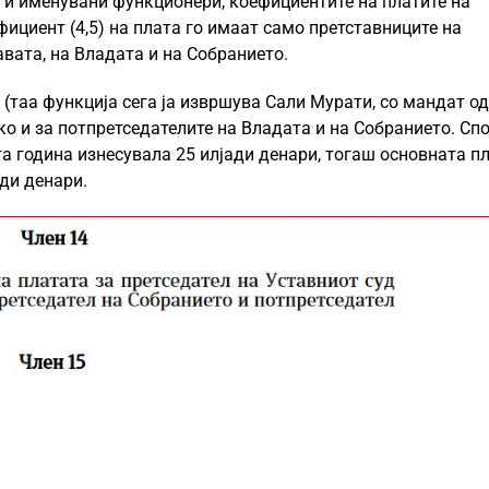
 и именувани функционери, коефициентите на платите на
ефициент (4,5) на плата го имаат само претставниците на
вата, на Владата и на Собранието.
 (таа функција сега ја извршува Сали Мурати, со мандат од
како и за потпретседателите на Владата и на Собранието. Сп
а година изнесувала 25 илјади денари, тогаш основната п
ади денари.