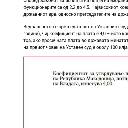
Според Законот за исплата на плати на избрани
функционерите се од 2,2 до 4,5. Највисокиот ко
државниот врв, односно претседателите на држа
Веднаш потоа е претседателот на Уставниот суд
години), чиј коефициент на плата е 4,0 – исто 
тоа, ако просечната плата во државата минатат
на првиот човек на Уставен суд е околу 100 илј