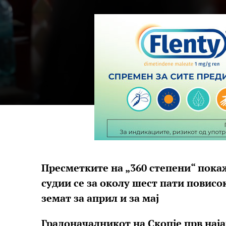
Пресметките на „360 степени“ пока
судии се за околу шест пати повис
земат за април и за мај
Градоначалникот на Скопје прв нај