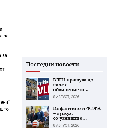
ди
а за
а за
Последни новости
иот
ВЛЕН прашува до
каде е
обвинението...
8 АВГУСТ, 2026
пени“
Инфантино и ФИФА
 што
– лускуз,
сојузништво...
8 АВГУСТ, 2026