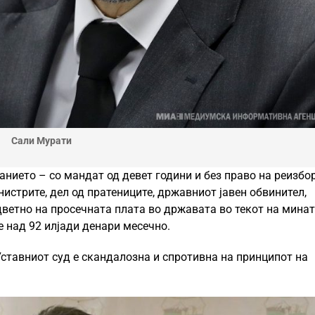
Сали Мурати
анието – со мандат од девет години и без право на реизбор
нистрите, дел од пратениците, државниот јавен обвинител,
дветно на просечната плата во државата во текот на мина
 над 92 илјади денари месечно.
ставниот суд е скандалозна и спротивна на принципот на