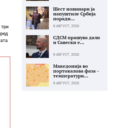
Шест новинари ја
напуштиле Србија
поради...
8 АВГУСТ, 2026
 три
оред
СДСМ прашува дали
лата
и Савески е...
8 АВГУСТ, 2026
Македонија во
портокалова фаза –
температури...
8 АВГУСТ, 2026