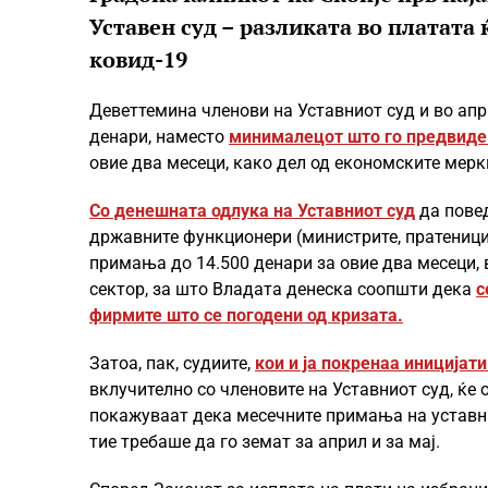
Уставен суд – разликата во платата 
ковид-19
Деветтемина членови на Уставниот суд и во апри
денари, наместо
минималецот што го предвиде
овие два месеци, како дел од економските мерк
Со денешната одлука на Уставниот суд
да повед
државните функционери (министрите, пратеницит
примања до 14.500 денари за овие два месеци, 
сектор, за што Владата денеска соопшти дека
с
фирмите што се погодени од кризата.
Затоа, пак, судиите,
кои и ја покренаа иницијат
вклучително со членовите на Уставниот суд, ќе
покажуваат дека месечните примања на уставни
тие требаше да го земат за април и за мај.