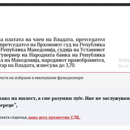
плати на избрани и именувани функционери
ако на милост, а сме разумни луѓе. Ние не заслужувам
ереџе“,
шната седница,
како што пренесува СДК.