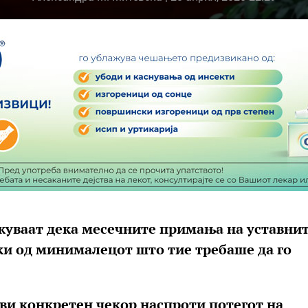
жуваат дека месечните примања на уставни
оки од минималецот што тие требаше да го
ави конкретен чекор наспроти потегот на