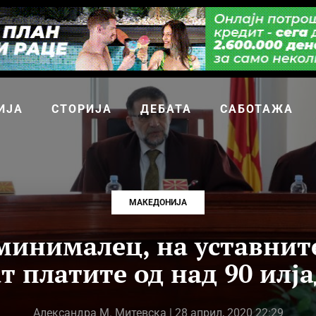
ИЈА
СТОРИЈА
ДЕБАТА
САБОТАЖА
МАКЕДОНИЈА
минималец, на уставните
т платите од над 90 илј
Александра М. Митевска
| 28 април, 2020 22:29