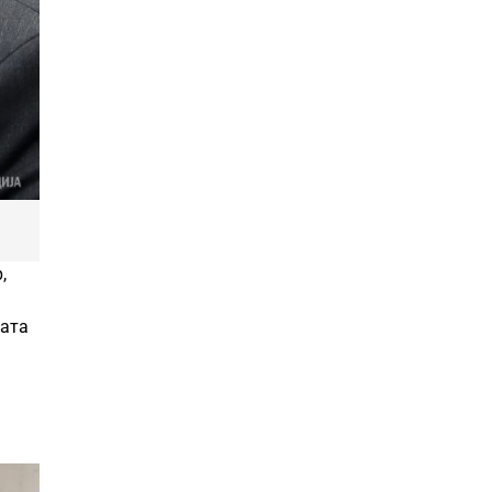
,
тата