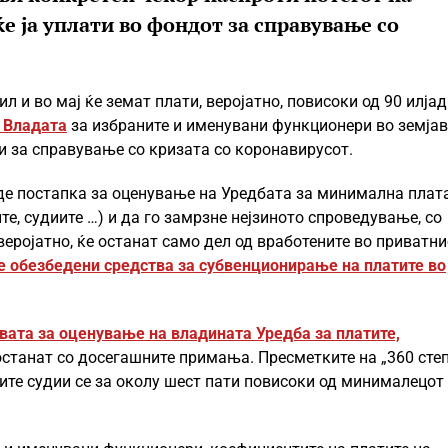
ќе ја уплати во фондот за справување со
л и во мај ќе земат плати, веројатно, повисоки од 90 илја
 Владата
за избраните и именувани функционери во земјав
и за справување со кризата со коронавирусот.
е постапка за оценување на Уредбата за минимална плат
е, судиите …) и да го замрзне нејзиното спроведување, со
веројатно, ќе останат само дел од вработените во приватн
е обезбедени средства за субвенционирање на платите во
ивата за оценување на владината Уредба за платите,
 останат со досегашните примања. Пресметките на „360 сте
те судии се за околу шест пати повисоки од минималецот