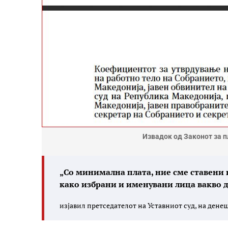
Извадок од Законот за 
„Со минимална плата, ние сме ставени к
како избрани и именувани лица вакво д
изјавил претседателот на Уставниот суд, на дене