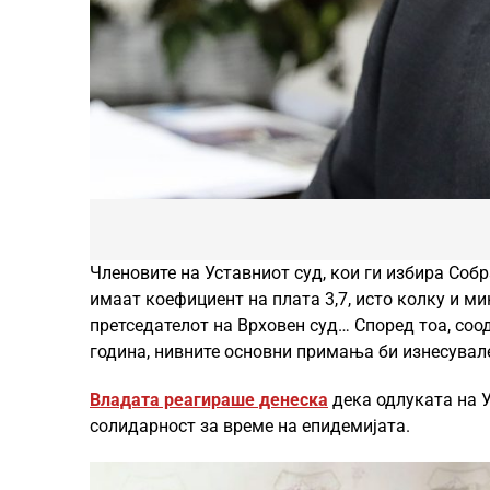
Членовите на Уставниот суд, кои ги избира Собр
имаат коефициент на плата 3,7, исто колку и ми
претседателот на Врховен суд… Според тоа, соо
година, нивните основни примања би изнесувале
Владата реагираше денеска
дека одлуката на У
солидарност за време на епидемијата.