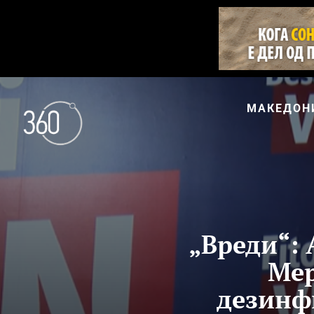
МАКЕДОН
„Вреди“: 
Мер
дезинфи