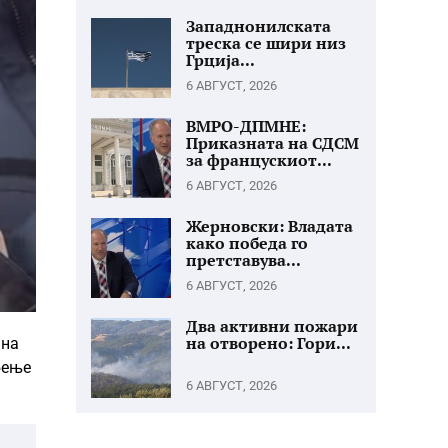
Западнонилската
треска се шири низ
Грција...
6 АВГУСТ, 2026
ВМРО-ДПМНЕ:
Приказната на СДСМ
за францускиот...
6 АВГУСТ, 2026
Жерновски: Владата
како победа го
претставува...
6 АВГУСТ, 2026
Два активни пожари
на отворено: Гори...
 на
бење
6 АВГУСТ, 2026