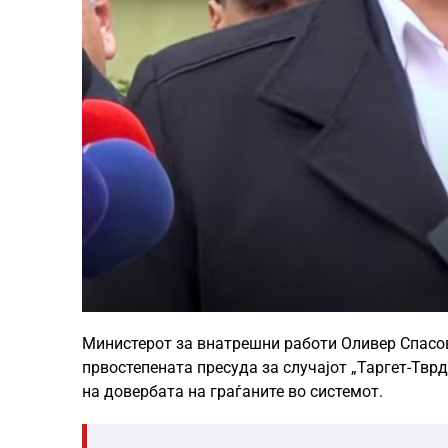
Министерот за внатрешни работи Оливер Спасов
првостепената пресуда за случајот „Таргет-Твр
на довербата на граѓаните во системот.