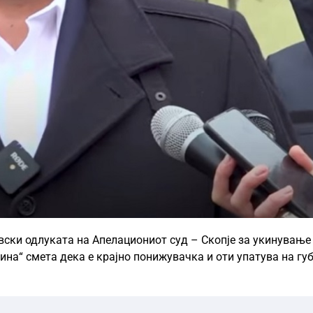
ски одлуката на Апелациониот суд – Скопје за укинување
дина“ смета дека е крајно понижувачка и оти упатува на гу