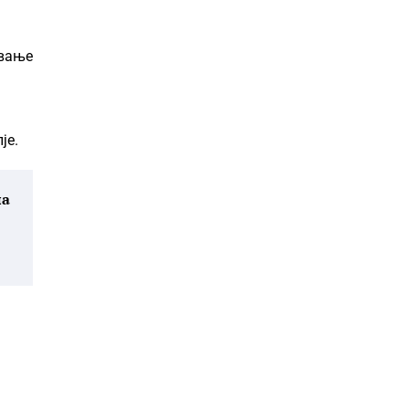
ување
је.
на