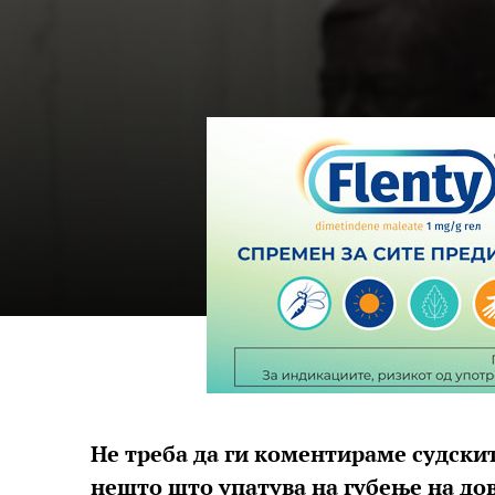
Не треба да ги коментираме судскит
нешто што упатува на губење на дов