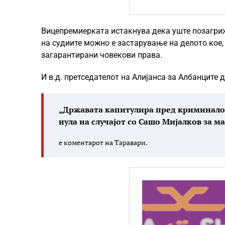
Вицепремиерката истакнува дека уште позагри
на судиите можно е застарување на делото кое,
загарантирани човекови права.
И в.д. претседателот на Алијанса за Албанците 
„Државата капитулира пред криминалот 
нула на случајот со Сашо Мијалков за м
е коментарот на Таравари.