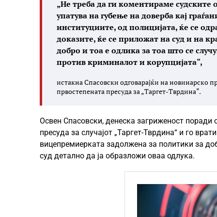
„Не треба да ги коментираме судските 
упатува на губење на доверба кај граѓан
институциите, од полицијата, ќе се одр
доказите, ќе се приложат на суд и на кр
добро и тоа е одлика за тоа што се случ
против криминалот и корупцијата“,
истакна Спасовски одговарајќи на новинарско пр
првостепената пресуда за „Таргет-Тврдина“.
Освен Спасовски, денеска загриженост поради о
пресуда за случајот „Таргет-Тврдина“ и го вра
вицепремиерката задолжена за политики за доб
суд детално да ја образложи оваа одлука.