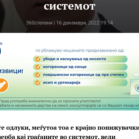
системот
360степени
| 16 декември, 2022 19:14
е одлуки, меѓутоа тоа е крајно понижувачки
ерба кај граѓаните во системот, вели