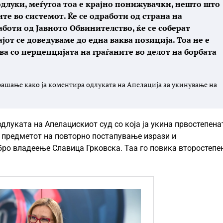
одлуки, меѓутоа тоа е крајно понижувачки, нешто што
ите во системот. Ќе се одработи од страна на
аботи од Јавното Обвинителство, ќе се соберат
ајот се доведуваме до една ваква позиција. Тоа не е
ува со перцепцијата на граѓаните во делот на борбата
ашање како ја коментира одлуката на Апелација за укинување на
длуката на Апелацискиот суд со која ја укина првостепена
ти предметот на повторно постапување изрази и
ро владеење Славица Грковска. Таа го повика второстепе