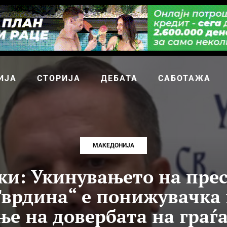
ИЈА
СТОРИЈА
ДЕБАТА
САБОТАЖА
МАКЕДОНИЈА
ки: Укинувањето на прес
Тврдина“ е понижувачка 
ње на довербата на граѓ