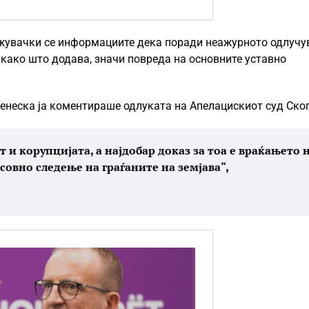
жувачки се информациите дека поради неажурното одлуч
 како што додава, значи повреда на основните уставно
денеска ја коментираше одлуката на Апелацискиот суд Скоп
и корупцијата, а најдобар доказ за тоа е враќањето 
асовно следење на граѓаните на земјава“,