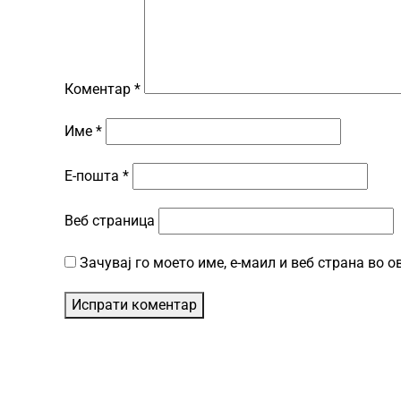
Коментар
*
Име
*
Е-пошта
*
Веб страница
Зачувај го моето име, е-маил и веб страна во 