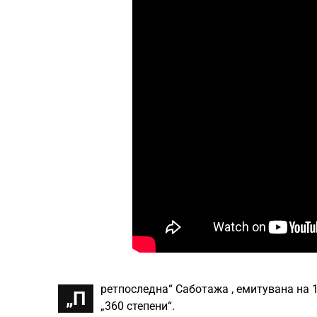
ретпоследна“ Саботажа , емитувана на 1
„П
„360 степени“.