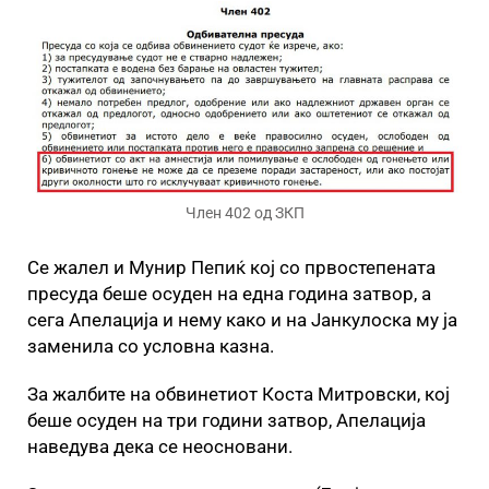
Член 402 од ЗКП
Се жалел и Мунир Пепиќ кој со првостепената
пресуда беше осуден на една година затвор, а
сега Апелација и нему како и на Јанкулоска му ја
заменила со условна казна.
За жалбите на обвинетиот Коста Митровски, кој
беше осуден на три години затвор, Апелација
наведува дека се неосновани.