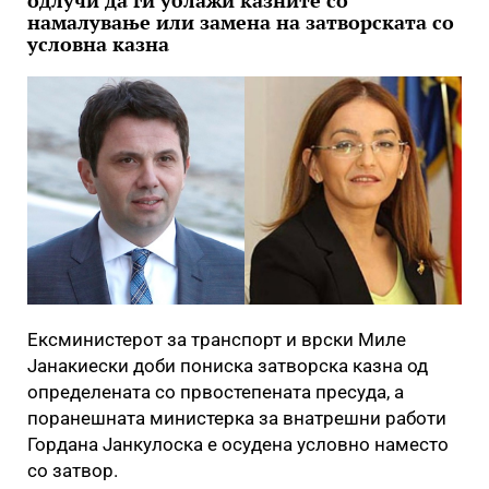
одлучи да ги ублажи казните со
намалување или замена на затворската со
условна казна
Ексминистерот за транспорт и врски Миле
Јанакиески
доби пониска затворска казна од
определената со првостепената пресуда, а
поранешната министерка за внатрешни работи
Гордана Јанкулоска е осудена условно наместо
со затвор.