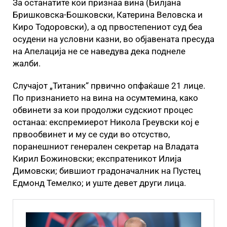
За останатите кои признаа вина (Билјана
Бришковска-Бошковски, Катерина Веловска и
Киро Тодоровски), а од првостепениот суд беа
осудени на условни казни, во објавената пресуда
на Апелација не се наведува дека поднеле
жалби.
Случајот „Титаник“ првично опфаќаше 21 лице.
По признанието на вина на осумтемина, како
обвинети за кои продолжи судскиот процес
останаа: експремиерот Никола Греувски кој е
првообвинет и му се суди во отсуство,
поранешниот генерален секретар на Владата
Кирил Божиновски; експратеникот Илија
Димовски; бившиот градоначалник на Пустец
Едмонд Темелко; и уште девет други лица.