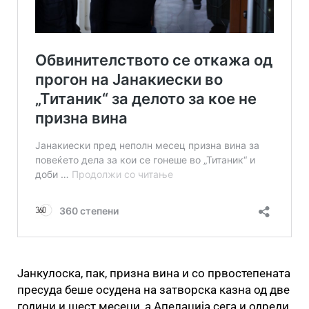
Јанкулоска, пак, призна вина и со првостепената
пресуда беше осудена на затворска казна од две
години и шест месеци, а Апелација сега и одреди