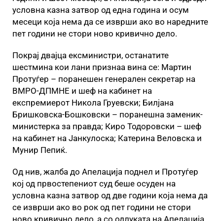
условна казна затвор од една година и осум
месеци која нема да се изврши ако во наредните
пет години не стори ново кривично дело.
Покрај двајца ексминистри, останатите
шестмина кои лани признаа вина се: Мартин
Протуѓер – поранешен генерален секретар на
ВМРО-ДПМНЕ и шеф на кабинет на
експремиерот Никола Груевски; Билјана
Бришковска-Бошковски – поранешна заменик-
министерка за правда; Киро Тодоровски – шеф
на кабинет на Јанкулоска; Катерина Веловска и
Мунир Пепиќ.
Од нив, жалба до Апелација поднел и Протуѓер
кој од првостепениот суд беше осуден на
условна казна затвор од две години која нема да
се изврши ако во рок од пет години не стори
ново кривично дело, а со одлуката на Апелација