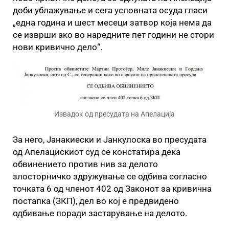
доби ублажување и сега условната осуда гласи
„една година и шест месеци затвор која нема да
се изврши ако во наредните пет години не стори
нови кривично дело“.
Извадок од пресудата на Апелација
За него, Јанакиески и Јанкулоска во пресудата
од Апелацискиот суд се констатира дека
обвинението против нив за делото
злосторничко здружување се одбива согласно
точката 6 од членот 402 од Законот за кривична
постапка (ЗКП), дел во кој е предвидено
одбивање поради застарување на делото.