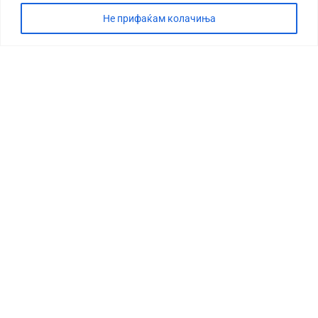
Не прифаќам колачиња
СТОРИЈА
ДЕБАТА
САБОТАЖА
ТИМ
КОНТАКТ