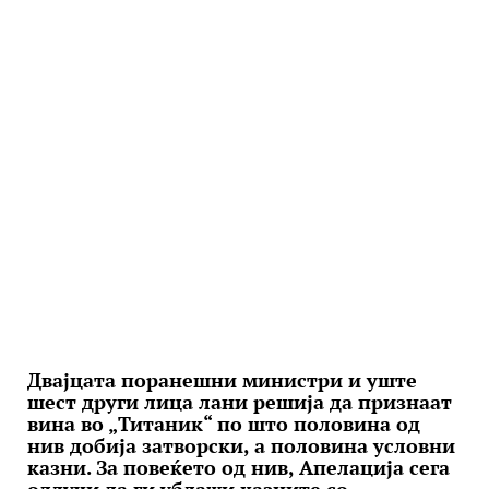
Двајцата поранешни министри и уште
шест други лица лани решија да признаат
вина во „Титаник“ по што половина од
нив добија затворски, а половина условни
казни. За повеќето од нив, Апелација сега