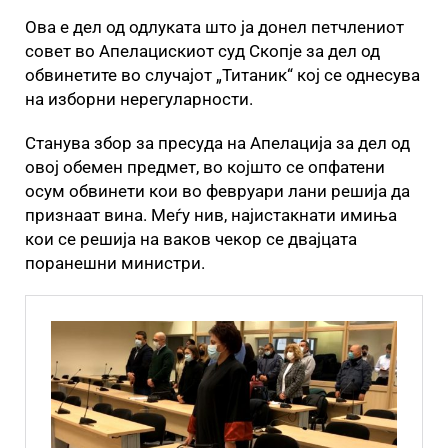
Ова е дел од одлуката што ја донел петчлениот
совет во Апелацискиот суд Скопје за дел од
обвинетите во случајот „Титаник“ кој се однесува
на изборни нерегуларности.
Станува збор за пресуда на Апелација за дел од
овој обемен предмет, во којшто се опфатени
осум обвинети кои во февруари лани решија да
признаат вина. Меѓу нив, најистакнати имиња
кои се решија на ваков чекор се двајцата
поранешни министри.