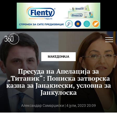
МАКЕДОНИЈА
Пресуда на Апелација за
„Титаник“: Пониска затворска
казна за Јанакиески, условна за
Јанкулоска
Александар Самарџиски
| 4 јули, 2023 20:09