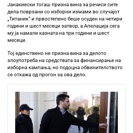
Јанакиески тогаш призна вина за речиси сите
дела поврзани со изборни измами во случајот
„Титаник“ и првостепено беше осуден на четири
години и шест месеци затвор, а Апелација сега
му ја намали казната на три години и шест
месеци.
Тој единствено не призна вина за делото
злоупотреба на средствата за финансирање на
изборна кампања, но подоцна обвинителството
се откажа од прогон за ова дело.