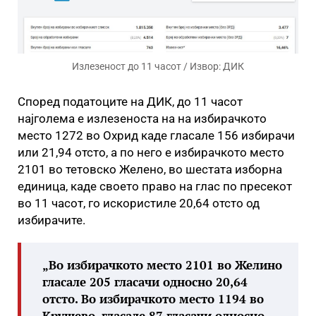
Излезеност до 11 часот / Извор: ДИК
Според податоците на ДИК, до 11 часот
најголема е излезеноста на на избирачкото
место 1272 во Охрид каде гласале 156 избирачи
или 21,94 отсто, а по него е избирачкото место
2101 во тетовско Желено, во шестата изборна
единица, каде своето право на глас по пресeкот
во 11 часот, го искористиле 20,64 отсто од
избирачите.
„Во избирачкото место 2101 во Желино
гласале 205 гласачи односно 20,64
отсто. Во избирачкото место 1194 во
Крушево, гласале 87 гласачи односно