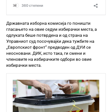
Државната изборна комисија го поништи
гласањето на овие седум избирачки места, а
одлуката беше потврдена и од страна на
Управниот суд посочувајќи дека тужбите на
„Европскиот фронт“ предводен од ДУИ се
неосновани. ДИК, исто така, ги смени и
членовите на избирачките одбори во овие
избирачки места.