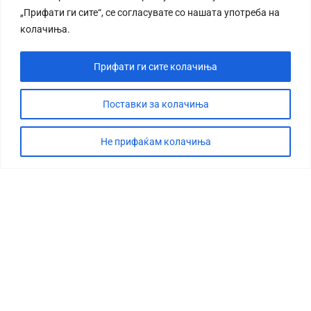
„Прифати ги сите“, се согласувате со нашата употреба на
колачиња.
Прифати ги сите колачиња
Поставки за колачиња
Не прифаќам колачиња
СТОРИЈА
ДЕБАТА
САБОТАЖА