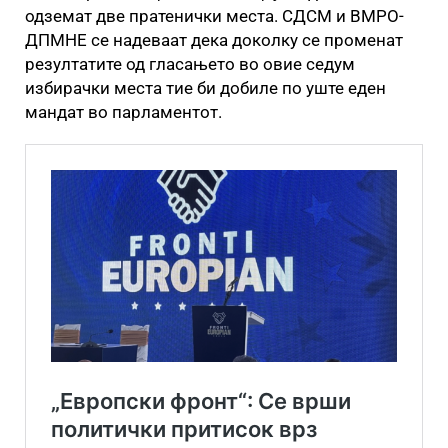
одземат две пратенички места. СДСМ и ВМРО-
ДПМНЕ се надеваат дека доколку се променат
резултатите од гласањето во овие седум
избирачки места тие би добиле по уште еден
мандат во парламентот.