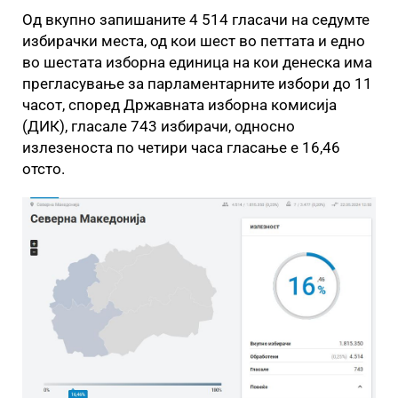
Од вкупно запишаните 4 514 гласачи на седумте
избирачки места, од кои шест во петтата и едно
во шестата изборна единица на кои денеска има
прегласување за парламентарните избори до 11
часот, според Државната изборна комисија
(ДИК), гласале 743 избирачи, односно
излезеноста по четири часа гласање е 16,46
отсто.