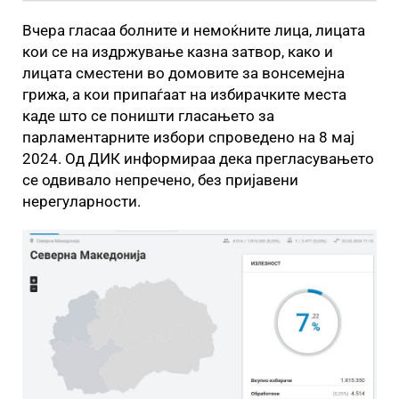
Вчера гласаа болните и немоќните лица, лицата
кои се на издржување казна затвор, како и
лицата сместени во домовите за вонсемејна
грижа, а кои припаѓаат на избирачките места
каде што се поништи гласањето за
парламентарните избори спроведено на 8 мај
2024. Од ДИК информираа дека прегласувањето
се одвивало непречено, без пријавени
нерегуларности.