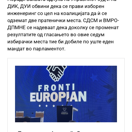
ДИК, ДУИ обвини дека се прави изборен
инженеринг со цел на коалицијата да ѝ се
одземат две пратенички места. СДСМ и ВМРО-
ДПМНЕ се надеваат дека доколку се променат
резултатите од гласањето во овие седум
избирачки места тие би добиле по уште еден
мандат во парламентот.