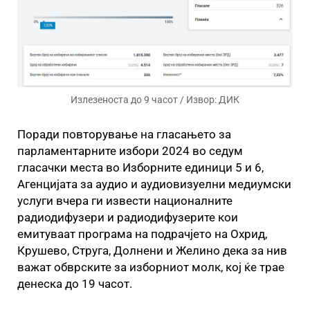
Излезеноста до 9 часот / Извор: ДИК
Поради повторување на гласањето за
парламентарните избори 2024 во седум
гласачки места во Изборните единици 5 и 6,
Агенцијата за аудио и аудиовизуелни медиумски
услуги вчера ги извести националните
радиодифузери и радиодифузерите кои
емитуваат програма на подрачјето на Охрид,
Крушево, Струга, Долнени и Желино дека за нив
важат обврските за изборниот молк, кој ќе трае
денеска до 19 часот.