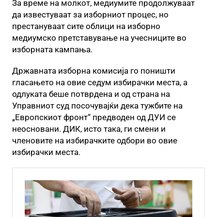
За време на молкот, медиумите продолжуваат
да известуваат за изборниот процес, но
престануваат сите облици на изборно
медиумско претставување на учесниците во
изборната кампања.
Државната изборна комисија го поништи
гласањето на овие седум избирачки места, а
одлуката беше потврдена и од страна на
Управниот суд посочувајќи дека тужбите на
„Европскиот фронт“ предводен од ДУИ се
неосновани. ДИК, исто така, ги смени и
членовите на избирачките одбори во овие
избирачки места.