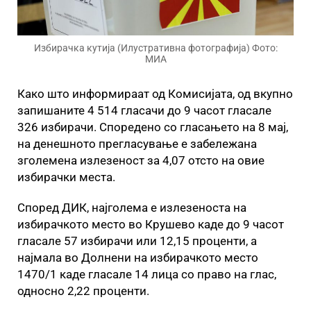
Избирачка кутија (Илустративна фотографија) Фото:
МИА
Како што информираат од Комисијата, од вкупно
запишаните 4 514 гласачи до 9 часот гласале
326 избирачи. Споредено со гласањето на 8 мај,
на денешното прегласување е забележана
зголемена излезеност за 4,07 отсто на овие
избирачки места.
Според ДИК, најголема е излезеноста на
избирачкото место во Крушево каде до 9 часот
гласале 57 избирачи или 12,15 проценти, а
најмала во Долнени на избирачкото место
1470/1 каде гласале 14 лица со право на глас,
односно 2,22 проценти.