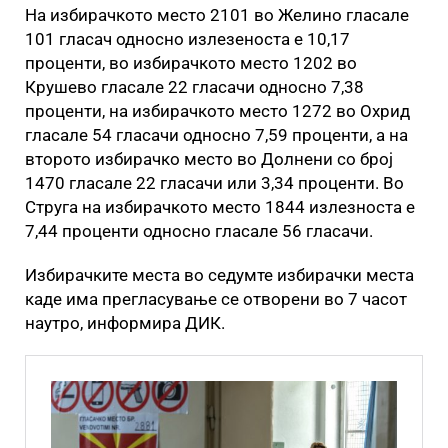
На избирачкото место 2101 во Желино гласале
101 гласач односно излезеноста е 10,17
проценти, во избирачкото место 1202 во
Крушево гласале 22 гласачи односно 7,38
проценти, на избирачкото место 1272 во Охрид
гласале 54 гласачи односно 7,59 проценти, а на
второто избирачко место во Долнени со број
1470 гласале 22 гласачи или 3,34 проценти. Во
Струга на избирачкото место 1844 излезноста е
7,44 проценти односно гласале 56 гласачи.
Избирачките места во седумте избирачки места
каде има прегласување се отворени во 7 часот
наутро, информира ДИК.