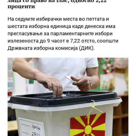
лица со право на глас, односно 2,22
проценти
На седумте избирачки места во петтата и
шестата изборна единица каде денеска има
прегласување за парламентарните избори
излезеноста до 9 часот е 7,22 отсто, соопшти
Држвната изборна комисија (ДИК).