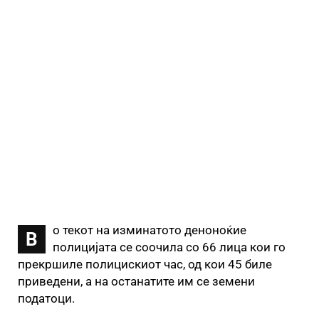
о текот на изминатото деноноќие
В
полицијата се соочила со 66 лица кои го
прекршиле полицискиот час, од кои 45 биле
приведени, а на останатите им се земени
податоци.