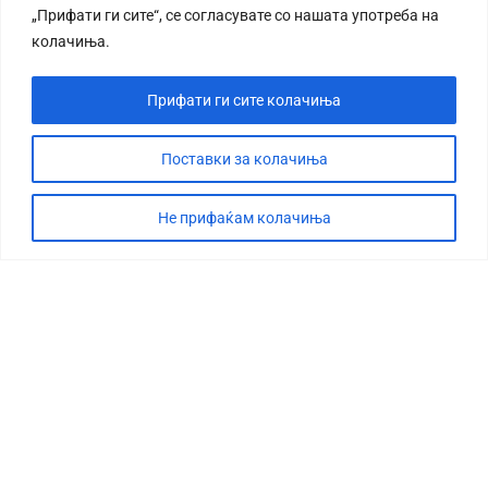
„Прифати ги сите“, се согласувате со нашата употреба на
колачиња.
Прифати ги сите колачиња
Поставки за колачиња
Не прифаќам колачиња
СТОРИЈА
ДЕБАТА
САБОТАЖА
ТИМ