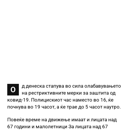
д денеска стапува во сила олабавувањето
О
на рестриктивните мерки за заштита од
ковид-19. Полицискиот час наместо во 16, ќе
почнува во 19 часот, а ќе трае до 5 часот наутро.
Повеќе време на движење имаат и лицата над
67 години и малолетници За лицата над 67