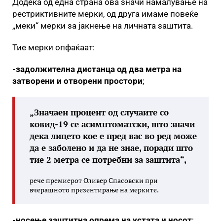
Додека од една страна ова значи намалување на
рестриктивните мерки, од друга имаме повеќе
„меки“ мерки за јакнење на личната заштита.
Тие мерки опфаќаат:
-задолжителна дистанца од два метра на
затворени и отворени простори
;
„Значаен процент од случаите со
ковид-19 се асимптоматски, што значи
дека лицето кое е пред вас во ред може
да е заболено и да не знае, поради што
тие 2 метра се потребни за заштита“,
рече премиерот Оливер Спасовски при
вчерашното презентирање на мерките.
-носење заштитна опрема на устата и носот
;