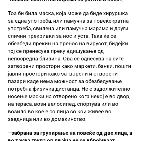
Тоа би била маска, која може да биде хируршка
за една употреба, или памучна за повеќекратна
употреба, свилена или памучна марама и други
слични прекривки за нос и уста. Така ќе се
обезбеди прекин на пренос на вирусот, бидејќи
тој се пренесува преку вдишување од
непосредна близина. Ова се однесува на сите
затворени простори како маркети, банки, пошти
јавни простори како затворени и отворени
пазари каде нема можност за обезбедување
потребна физичка дистанца. Не е задолжително
носење маски на отворено кога некој е во двор,
на тераса, вози велосипед, спортува или во
возило во кое е со лица со кои живее во
заедница или во домаќинство.
–
забрана за групирање на повеќе од две лица, а
во таква група од двајца не се вбројуваат