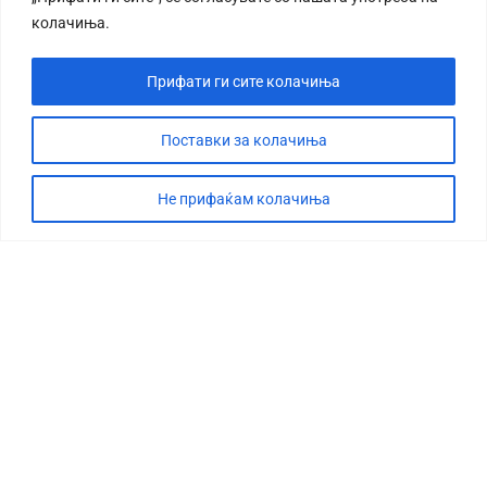
колачиња.
Прифати ги сите колачиња
Поставки за колачиња
Не прифаќам колачиња
СТОРИЈА
ДЕБАТА
САБОТАЖА
ТИМ
КОНТАКТ