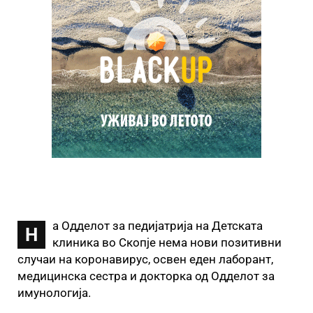
а Одделот за педијатрија на Детската
Н
клиника во Скопје нема нови позитивни
случаи на коронавирус, освен еден лаборант,
медицинска сестра и докторка од Одделот за
имунологија.