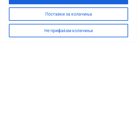
Поставки за колачиња
Не прифаќам колачиња
СТОРИЈА
ДЕБАТА
САБОТАЖА
ТИМ
КОНТАКТ