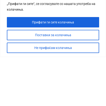
„Прифати ги сите“, се согласувате со нашата употреба на
колачиња.
Прифати ги сите колачиња
Поставки за колачиња
Не прифаќам колачиња
СТОРИЈА
ДЕБАТА
САБОТАЖА
ТИМ