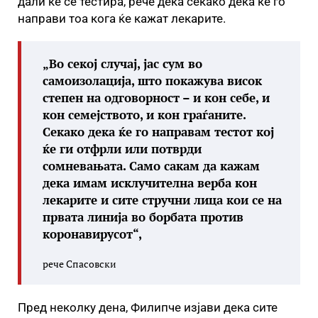
дали ќе се тестира, рече дека секако дека ќе го
направи тоа кога ќе кажат лекарите.
„Во секој случај, јас сум во
самоизолација, што покажува висок
степен на одговорност – и кон себе, и
кон семејството, и кон граѓаните.
Секако дека ќе го направам тестот кој
ќе ги отфрли или потврди
сомневањата. Само сакам да кажам
дека имам исклучителна верба кон
лекарите и сите стручни лица кои се на
првата линија во борбата против
коронавирусот“,
рече Спасовски
Пред неколку дена, Филипче изјави дека сите