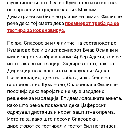
функционери што беа во Куманово и во контакт
со заразениот градоначалник Максим
Димитриевски биле во различен ризик. Филипче
рече дека тој смета дека
премиерот треба да се
тестира за коронавирус.
Покрај Спасовски и Филипче, на состанокот во
Куманово беа и вицепремиерот Бујар Османи и
министерот за образование Арбер Адеми, кои се
исто така во изолација. За директорот, пак, на
Дирекцијата за заштита и спасување Аднан
Џафероски, кој одел на работа, иако беше на
состанокот во Куманово, Спасовски и Филипче
посочија дека веројатно не му е издадено
решение за изолација. Епидемиолошката анкета,
како што рекоа, покажала дека Џафероски
одржувал дистанца и носел заштитна опрема.
Исто така, како што посочи Спасовски,
директорот се тестирал и тестот бил негативен.