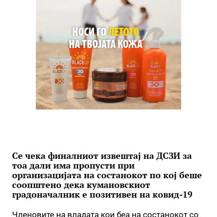
Се чека финалниот извештај на ДСЗИ за
тоа дали има пропусти при
организацијата на состанокот по кој беше
соопштено дека кумановскиот
градоначалник е позитивен на ковид-19
Членовите на владата кои беа на состанокот со