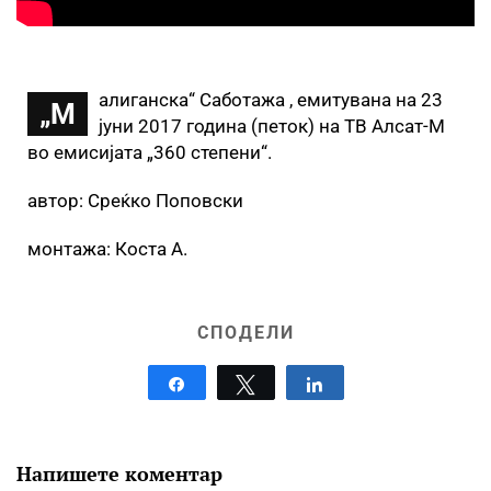
алиганска“ Саботажа , емитувана на 23
„М
јуни 2017 година (петок) на ТВ Алсат-М
во емисијата „360 степени“.
автор: Среќко Поповски
монтажа: Коста А.
СПОДЕЛИ
Share
Tweet
Share
Напишете коментар