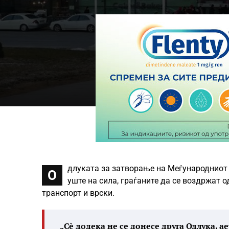
длуката за затворање на Меѓународниот 
О
уште на сила, граѓаните да се воздржат
транспорт и врски.
„Сè додека не се донесе друга Одлука, 