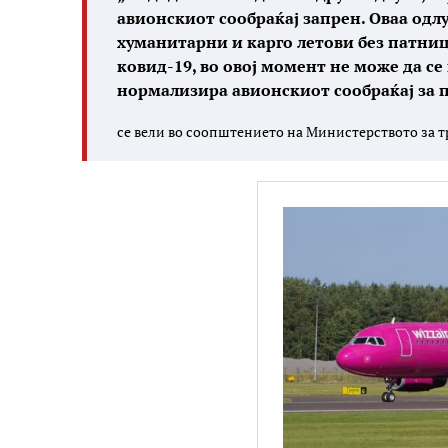
авионскиот сообраќај запрен. Оваа одлу
хуманитарни и карго летови без патници
ковид-19, во овој момент не може да се
нормализира авионскиот сообраќај за п
се вели во соопштението на Министерството за т