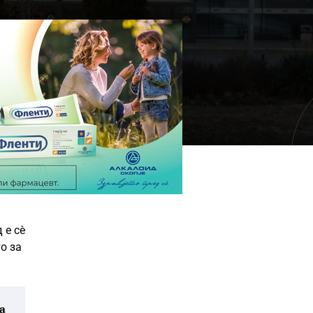
 е сè
о за
а