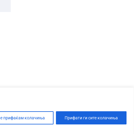
е прифаќам колачиња
Прифати ги сите колачиња