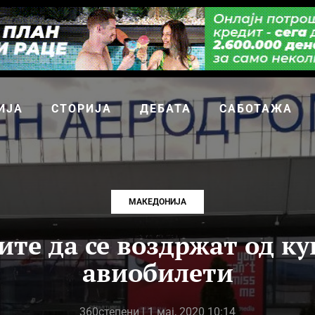
ИЈА
СТОРИЈА
ДЕБАТА
САБОТАЖА
МАКЕДОНИЈА
ите да се воздржат од к
авиобилети
360степени
| 1 мај, 2020 10:14