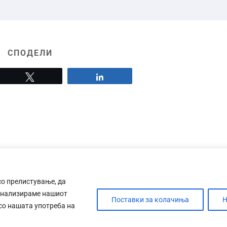
СПОДЕЛИ
Tweet
Share
со прелистување, да
анализираме нашиот
Поставки за колачиња
Н
 со нашата употреба на