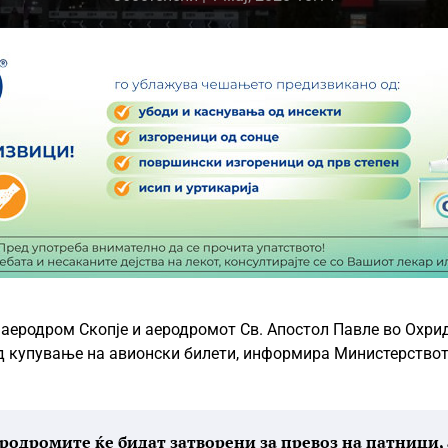
аеродром Скопје и аеродромот Св. Апостол Павле во Охрид
 од купување на авионски билети, информира Министерствот
аеродромите ќе бидат затворени за превоз на патници, 