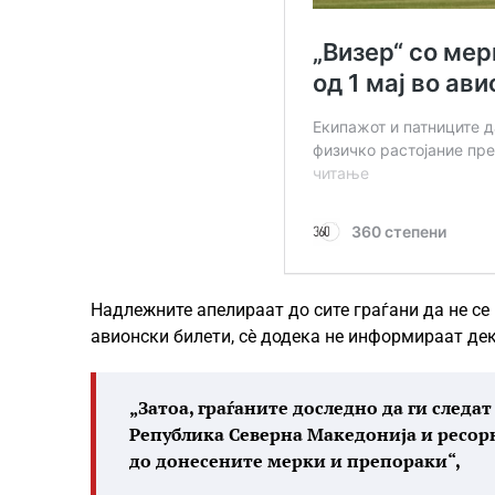
Надлежните апелираат до сите граѓани да не с
авионски билети, сè додека не информираат де
„Затоа, граѓаните доследно да ги следа
Република Северна Македонија и ресор
до донесените мерки и препораки“,