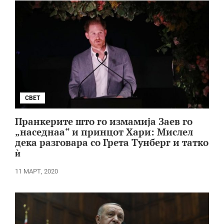
СВЕТ
Пранкерите што го измамија Заев го
„наседнаа“ и принцот Хари: Мислел
дека разговара со Грета Тунберг и татко
ѝ
11 МАРТ, 2020