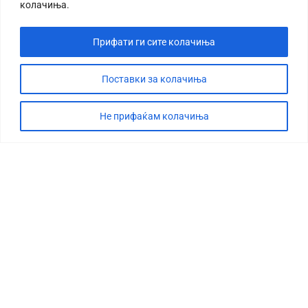
колачиња.
Прифати ги сите колачиња
Поставки за колачиња
СТОРИЈА
ДЕБАТА
Не прифаќам колачиња
САБОТАЖА
ТИМ
КОНТАКТ
©2026 360 степени, Сите права се задржани