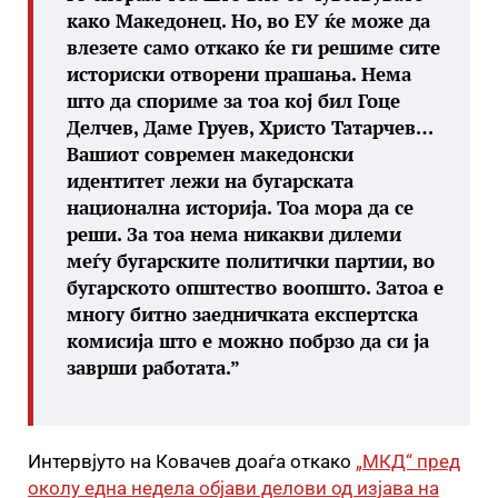
како Македонец. Но, во ЕУ ќе може да
влезете само откако ќе ги решиме сите
историски отворени прашања. Нема
што да спориме за тоа кој бил Гоце
Делчев, Даме Груев, Христо Татарчев…
Вашиот современ македонски
идентитет лежи на бугарската
национална историја. Тоа мора да се
реши. За тоа нема никакви дилеми
меѓу бугарските политички партии, во
бугарското општество воопшто. Затоа е
многу битно заедничката експертска
комисија што е можно побрзо да си ја
заврши работата.”
Интервјуто на Ковачев доаѓа откако
„МКД“ пред
околу една недела објави делови од изјава на