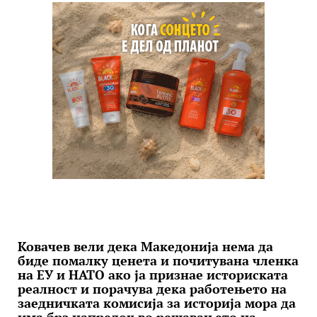
Ковачев вели дека Македонија нема да
биде помалку ценета и почитувана членка
на ЕУ и НАТО ако ја признае историската
реалност и порачува дека работењето на
заедничката комисија за историја мора да