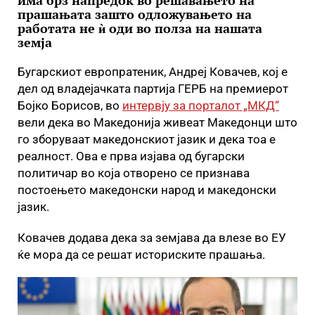
има брз напредок во решавањето на
прашањата зашто одложувањето на
работата не ѝ оди во полза на нашата
земја
Бугарскиот европратеник, Андреј Ковачев, кој е
дел од владејачката партија ГЕРБ на премиерот
Бојко Борисов, во
интервју за порталот „МКД“
вели дека во Македонија живеат Македонци што
го зборуваат македонскиот јазик и дека тоа е
реалност. Ова е прва изјава од бугарски
политичар во која отворено се признава
постоењето македонски народ и македонски
јазик.
Ковачев додава дека за земјава да влезе во ЕУ
ќе мора да се решат историските прашања.