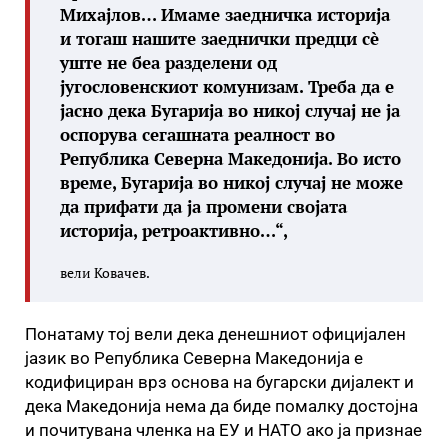
Михајлов… Имаме заедничка историја
и тогаш нашите заеднички предци сè
уште не беа разделени од
југословенскиот комунизам. Треба да е
јасно дека Бугарија во никој случај не ја
оспорува сегашната реалност во
Република Северна Македонија. Во исто
време, Бугарија во никој случај не може
да прифати да ја промени својата
историја, ретроактивно…“,
вели Ковачев.
Понатаму тој вели дека денешниот официјален
јазик во Република Северна Македонија е
кодифициран врз основа на бугарски дијалект и
дека Македонија нема да биде помалку достојна
и почитувана членка на ЕУ и НАТО ако ја признае