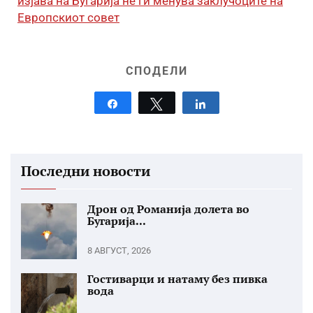
изјава на Бугарија не ги менува заклучоците на
Европскиот совет
СПОДЕЛИ
Share
Tweet
Share
Последни новости
Дрон од Романија долета во
Бугарија...
8 АВГУСТ, 2026
Гостиварци и натаму без пивка
вода