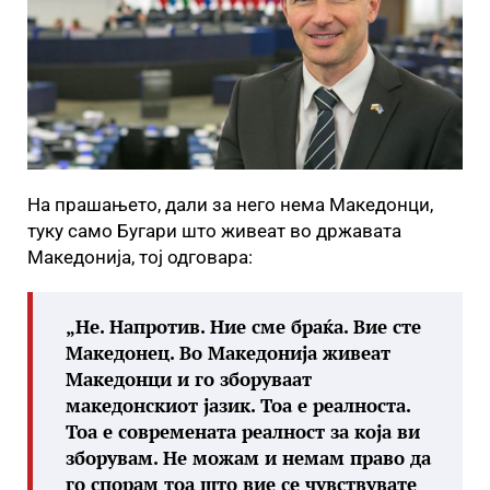
На прашањето, дали за него нема Македонци,
туку само Бугари што живеат во државата
Македонија, тој одговара:
„Не. Напротив. Ние сме браќа. Вие сте
Македонец. Во Македонија живеат
Македонци и го зборуваат
македонскиот јазик. Тоа е реалноста.
Тоа е современата реалност за која ви
зборувам. Не можам и немам право да
го спорам тоа што вие се чувствувате