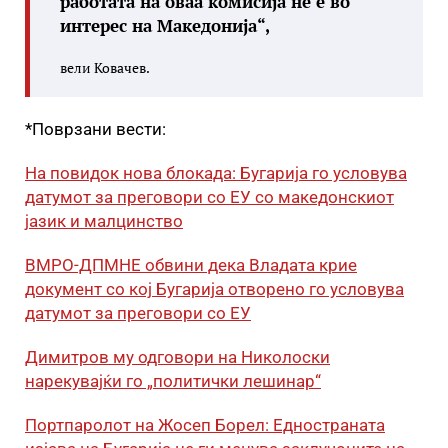
работата на оваа комисија не е во
интерес на Македонија“,
вели Ковачев.
*Поврзани вести:
На повидок нова блокада: Бугарија го условува
датумот за преговори со ЕУ со македонскиот
јазик и малцинство
ВМРО-ДПМНЕ обвини дека Владата крие
документ со кој Бугарија отворено го условува
датумот за преговори со ЕУ
Димитров му одговори на Николоски
нарекувајќи го „политички лешинар“
Портпаролот на Жосеп Борел: Едностраната