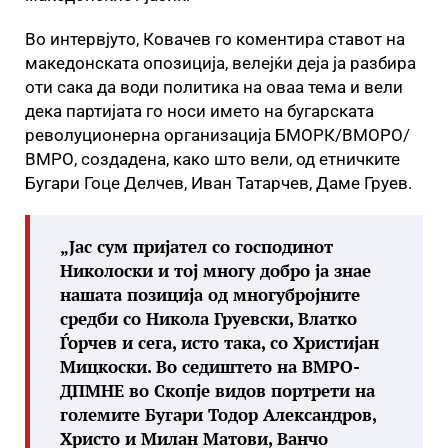
Во интервјуто, Ковачев го коментира ставот на
македонската опозиција, велејќи деја ја разбира
оти сака да води политика на оваа тема и вели
дека партијата го носи името на бугарската
револуционерна организација БМОРК/ВМОРО/
ВМРО, создадена, како што вели, од етничките
Бугари Гоце Делчев, Иван Татарчев, Даме Груев.
„Јас сум пријател со господинот
Николоски и тој многу добро ја знае
нашата позиција од многубројните
средби со Никола Груевски, Влатко
Ѓорчев и сега, исто така, со Христијан
Мицкоски. Во седиштето на ВМРО-
ДПМНЕ во Скопје видов портрети на
големите Бугари Тодор Александров,
Христо и Милан Матови, Ванчо