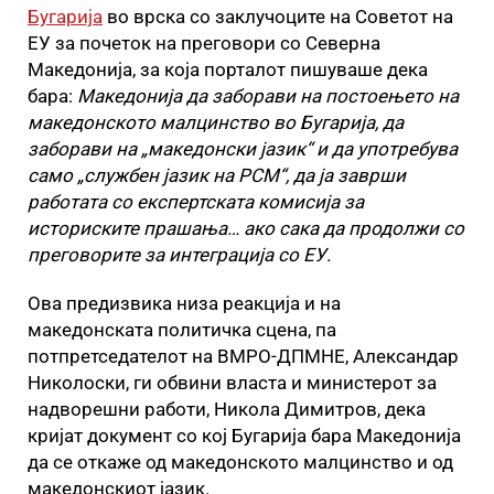
Бугарија
во врска со заклучоците на Советот на
ЕУ за почеток на преговори со Северна
Македонија, за која порталот пишуваше дека
бара:
Македонија да заборави на постоењето на
македонското малцинство во Бугарија, да
заборави на „македoнски јазик“ и да употребува
само „службен јазик на РСМ“, да ја заврши
работата со експертската комисија за
историските прашања… ако сака да продолжи со
преговорите за интеграција со ЕУ.
Ова предизвика низа реакција и на
македонската политичка сцена, па
потпретседателот на ВМРО-ДПМНЕ, Александар
Николоски, ги обвини власта и министерот за
надворешни работи, Никола Димитров, дека
кријат документ со кој Бугарија бара Македонија
да се откаже од македонското малцинство и од
македонскиот јазик.