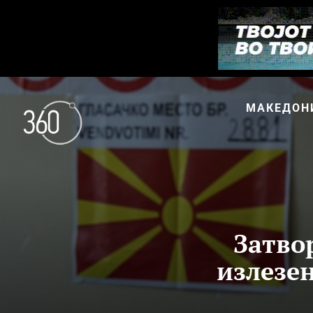
МАКЕДОН
Затво
излезен