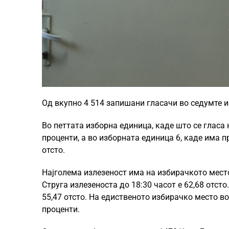
Од вкупно 4 514 запишани гласачи во седумте и
Во петтата изборна единица, каде што се гласа 
проценти, а во изборната единица 6, каде има п
отсто.
Најголема излезеност има на избирачкото место
Струга излезеноста до 18:30 часот е 62,68 отст
55,47 отсто. На едиственото избирачко место в
проценти.