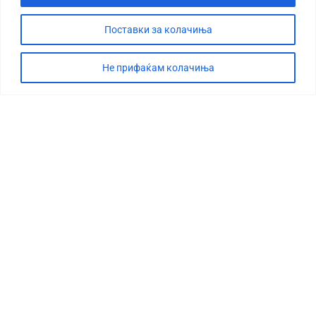
Поставки за колачиња
Не прифаќам колачиња
СТОРИЈА
ДЕБАТА
САБОТАЖА
ТИМ
КОНТАКТ