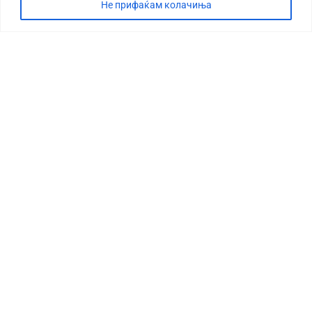
Не прифаќам колачиња
СТОРИЈА
ДЕБАТА
САБОТАЖА
ТИМ
КОНТАКТ
©2026 360 степени, Сите права се задржани