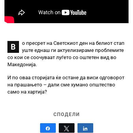
о пресрет на Светскиот ден на белиот стап
В
уште еднаш ги актуелизираме проблемите
со кои се соочуваат луѓето со оштетен вид во
Македонија.
И по оваа сторијата ќе остане да виси одговорот
на прашањето – дали сме хумано општество
само на хартија?
СПОДЕЛИ
Share
Tweet
Share