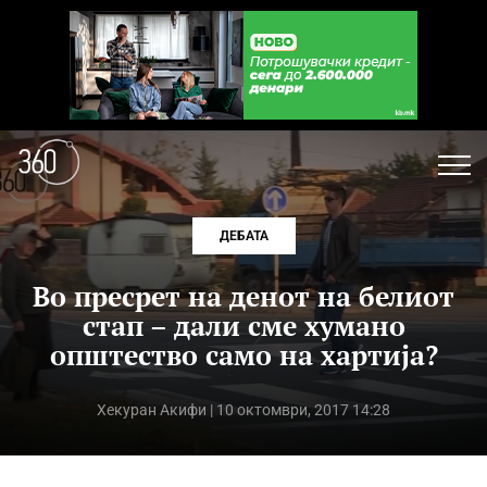
ДЕБАТА
Во пресрет на денот на белиот
стап – дали сме хумано
општество само на хартија?
Хекуран Акифи
| 10 октомври, 2017 14:28