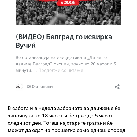
В сабота и в недела забраната за движење ќе
започнува во 18 часот и ќе трае до 5 часот
следниот ден. Тогаш најстарите граѓани ќе
можат да одат на прошетка само еднаш според