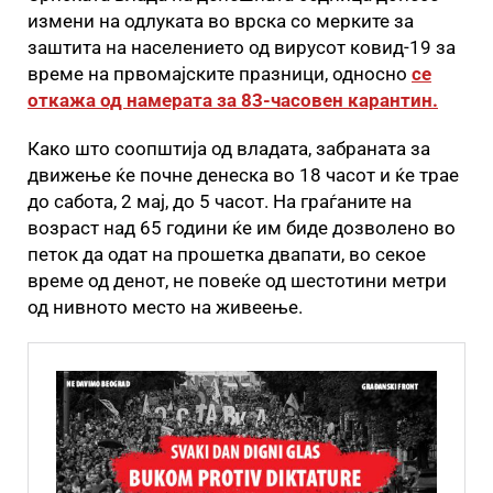
измени на одлуката во врска со мерките за
заштита на населението од вирусот ковид-19 за
време на првомајските празници, односно
се
откажа од намерата за 83-часовен карантин.
Како што соопштија од владата, забраната за
движење ќе почне денеска во 18 часот и ќе трае
до сабота, 2 мај, до 5 часот. На граѓаните на
возраст над 65 години ќе им биде дозволено во
петок да одат на прошетка двапати, во секое
време од денот, не повеќе од шестотини метри
од нивното место на живеење.