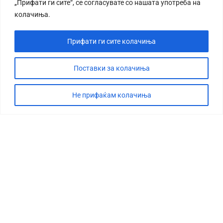
„Прифати ги сите“, се согласувате со нашата употреба на
колачиња.
Прифати ги сите колачиња
Поставки за колачиња
Не прифаќам колачиња
СТОРИЈА
ДЕБАТА
САБОТАЖА
ТИМ