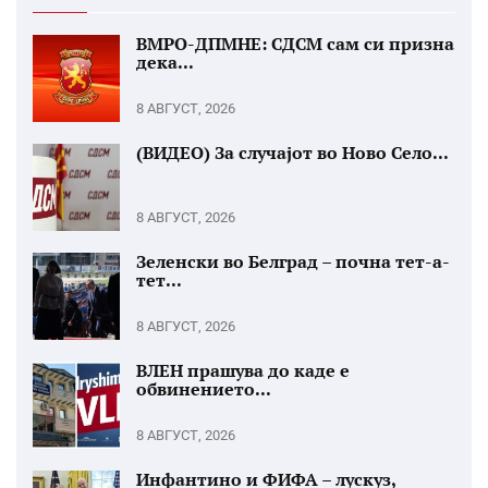
ВМРО-ДПМНЕ: СДСМ сам си призна
дека...
8 АВГУСТ, 2026
(ВИДЕО) За случајот во Ново Село...
8 АВГУСТ, 2026
Зеленски во Белград – почна тет-а-
тет...
8 АВГУСТ, 2026
ВЛЕН прашува до каде е
обвинението...
8 АВГУСТ, 2026
Инфантино и ФИФА – лускуз,