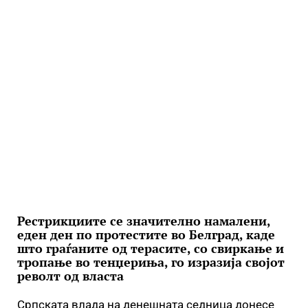
Рестрикциите се значително намалени,
еден ден по протестите во Белград, каде
што граѓаните од терасите, со свиркање и
тропање во тенџериња, го изразија својот
револт од власта
Српската влада на денешната седница донесе