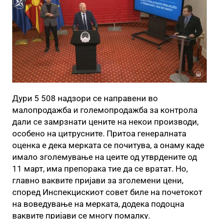
Дури 5 508 надзори се направени во
малопродажба и големопродажба за контрола
дали се замрзнати цените на некои производи,
особено на цитрусните. Притоа генералната
оценка е дека мерката се почитува, а онаму каде
имало зголемување на цеите од утврдените од
11 март, има препорака тие да се вратат. Но,
главно ваквите пријави за зголемени цени,
според Инспекцискиот совет биле на почетокот
на воведување на мерката, додека подоцна
ваквите пријави се многу помалку.