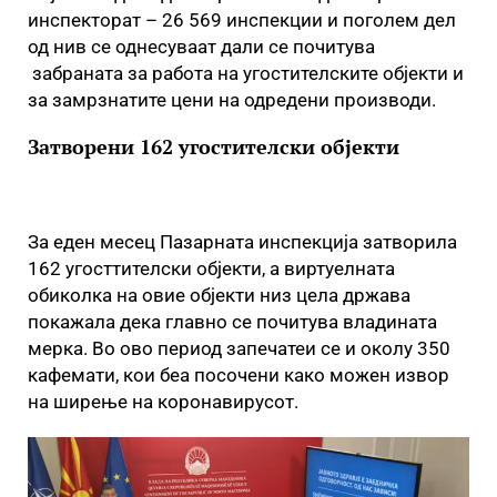
инспекторат – 26 569 инспекции и поголем дел
од нив се однесуваат дали се почитува
забраната за работа на угостителските објекти и
за замрзнатите цени на одредени производи.
Затворени 162 угостителски објекти
За еден месец Пазарната инспекција затворила
162 угосттителски објекти, а виртуелната
обиколка на овие објекти низ цела држава
покажала дека главно се почитува владината
мерка. Во ово период запечатеи се и околу 350
кафемати, кои беа посочени како можен извор
на ширење на коронавирусот.