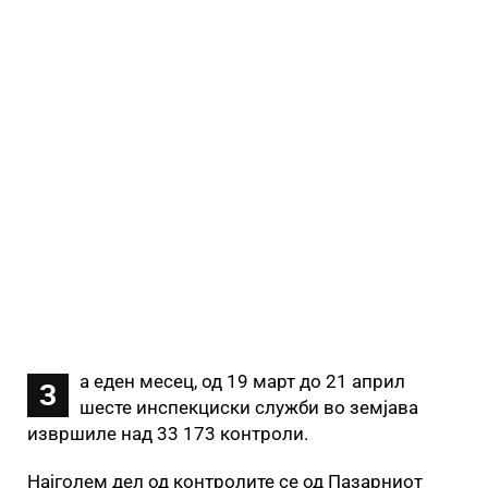
а едeн месец, од 19 март до 21 април
З
шесте инспекциски служби во земјава
извршиле над 33 173 контроли.
Најголем дел од контролите се од Пазарниот