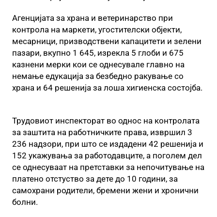
Агенцијата за храна и ветеринарство при
контрола на маркети, угостителски објекти,
месарници, призводствени капацитети и зелени
пазари, вкупно 1 645, изрекла 5 глоби и 675
казнени мерки кои се однесувале главно на
немање едукација за безбедно ракување со
храна и 64 решенија за лоша хигиенска состојба.
Трудовиот инспекторат во однос на контролата
за заштита на работничките права, извршил 3
236 надзори, при што се издадени 42 решенија и
152 укажувања за работодавците, а поголем дел
се однесуваат на претставки за непочитување на
платено отстуство за дете до 10 години, за
самохрани родители, бремени жени и хронични
болни.