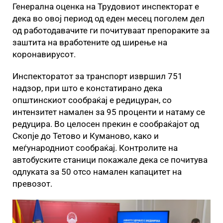
Генерална оценка на Трудовиот инспекторат е
дека во овој период од еден месец поголем дел
од работодавачите ги почитуваат препораките за
заштита на вработените од ширење на
коронавирусот.
Инспекторатот за транспорт извршил 751
надзор, при што е констатирано дека
општинскиот сообраќај е редицуран, со
интензитет намален за 95 проценти и натаму се
редуцира. Во целосен прекин е сообраќајот од
Скопје до Тетово и Куманово, како и
меѓународниот сообраќај. Контролите на
автобуските станици покажале дека се почитува
одлуката за 50 отсо намален капацитет на
превозот.