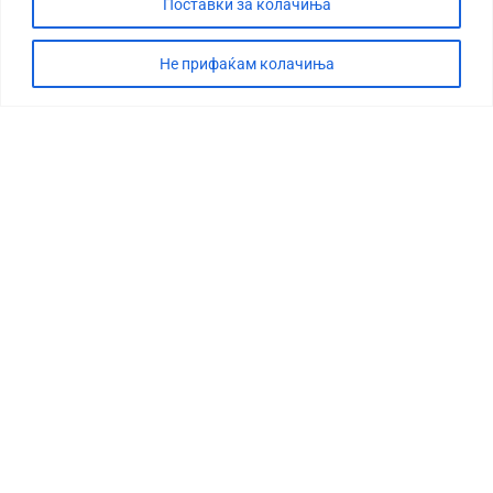
Поставки за колачиња
Не прифаќам колачиња
СТОРИЈА
ДЕБАТА
САБОТАЖА
ТИМ
КОНТАКТ