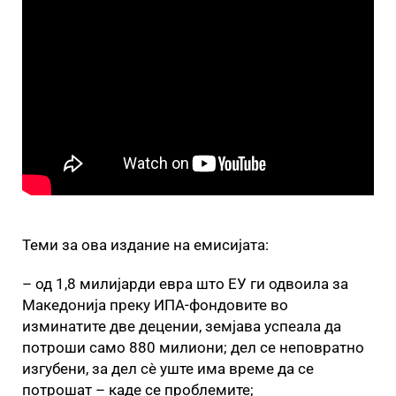
Теми за ова издание на емисијата:
– од 1,8 милијарди евра што ЕУ ги одвоила за
Македонија преку ИПА-фондовите во
изминатите две децении, земјава успеала да
потроши само 880 милиони; дел се неповратно
изгубени, за дел сè уште има време да се
потрошат – каде се проблемите;