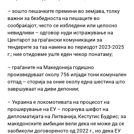
– зошто пешачките премини во земјава, толку
важни за безбедноста на пешаците во
сообраќајот, често се избледени или целосно
невидливи – одговор нуди истражување на
Центарот за граѓански комуникации за
тендерите за таа намена во периодот 2023-2025
г.; ние отидовме уште еден чекор понатаму;
– граѓаните на Македонија годишно
произведуваат околу 756 илјади тони комунален
отпад – сторија за оние околу една шестина што
завршуваат на диви депонии;
– Украина е локомотивата на процесот на
проширување на ЕУ – порачува шефот на
дипломатијата на Литванија, Кестутис Будрис; за
македонските амбиции вели дека не може да се
заобиколи договореното од 2022 г., но дека ЕУ