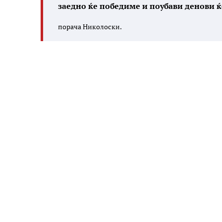
заедно ќе победиме и поубави денови ќ
порача Николоски.