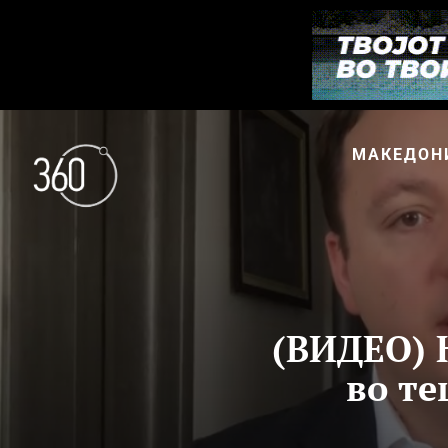
МАКЕДОН
(ВИДЕО) 
во те