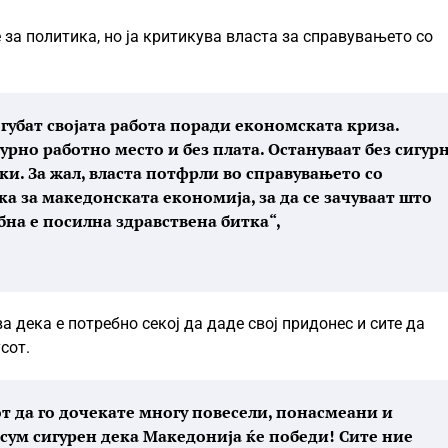
е за политика, но ја критикува власта за справувањето со
а губат својата работа поради економската криза.
гурно работно место и без плата. Остануваат без сигур
ски. За жал, власта потфрли во справувањето со
а за македонската економија, за да се зачуваат што
бна е посилна здравствена битка“,
а дека е потребно секој да даде свој придонес и сите да
сот.
от да го дочекате многу повесели, понасмеани и
с сум сигурен дека Македонија ќе победи! Сите ние