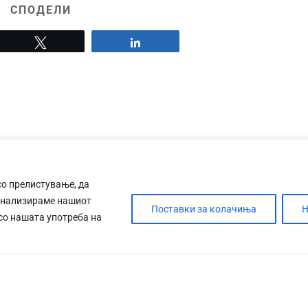
СПОДЕЛИ
Tweet
Share
со прелистување, да
анализираме нашиот
Поставки за колачиња
Н
 со нашата употреба на
ДЕБАТА
САБОТАЖА
ТИМ
КОНТАК