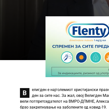
елигден е најголемиот христијански празн
В
ден за сите нас. За жал, овој Велигден М
вели потпретседателот на ВМРО-ДПМНЕ, Алексан
брзо закрепнување на заболените од ковид-19.