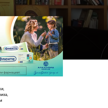
ки,
риза,
им