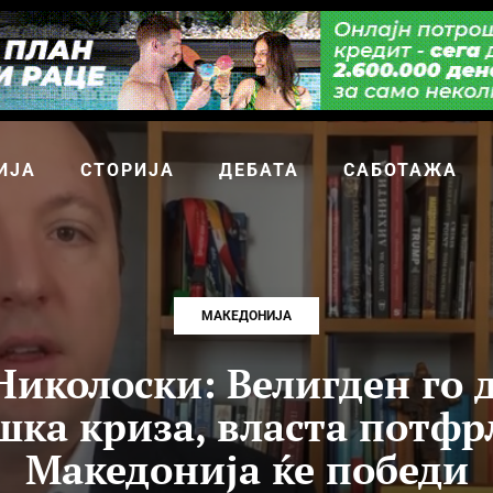
ИЈА
СТОРИЈА
ДЕБАТА
САБОТАЖА
МАКЕДОНИЈА
Николоски: Велигден го 
шка криза, власта потфр
Македонија ќе победи