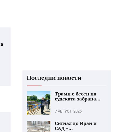
на
Последни новости
Трамп е бесен на
судската забрана...
7 АВГУСТ, 2026
Сигнал до Иран и
САД –...