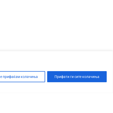
е прифаќам колачиња
Прифати ги сите колачиња
Т