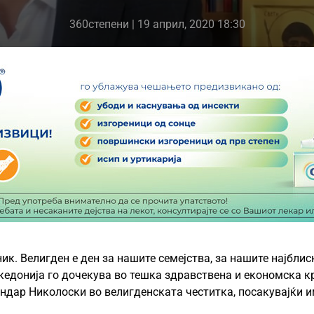
360степени
| 19 април, 2020 18:30
ик. Велигден е ден за нашите семејства, за нашите најблис
акедонија го дочекува во тешка здравствена и економска к
дар Николоски во велигденската честитка, посакувајќи 