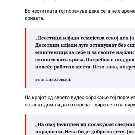
Во честитката тој порачува дека сега не е врем
кризата.
„Десетици илјади семејства секој ден ј
Десетици илјади луѓе остануваат без си
егзистенција за себе и за своите најбли
економската криза. Потребна е поддршк
повеќе работни места. Исто така, потре
вели Николовски.
На крајот од своето видео-обраќање тој порачув
останат дома и да го спречат ширењето на виру
„На овој Велигден ви посакувам следни
порадосни. Нека биде добро за сите. Ја