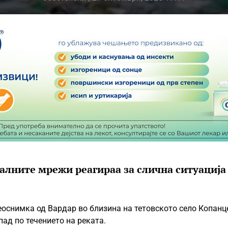
алните мрежи реагираа за слична ситуација
еоснимка од Вардар во близина на тетовското село Копанц
ад по течението на реката.