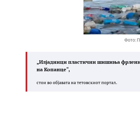
Фото: П
„Илјадници пластични шишиња фрлени в
на Копанце“,
стои во објавата на тетовскиот портал.