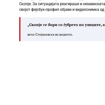
Скопје. За ситуацијата реагираше и независнат
својот фејсбук-профил објави и видеоснимка од
„Скопје се бори со ѓубрето по улиците, 
вели Стојановска во видеото.