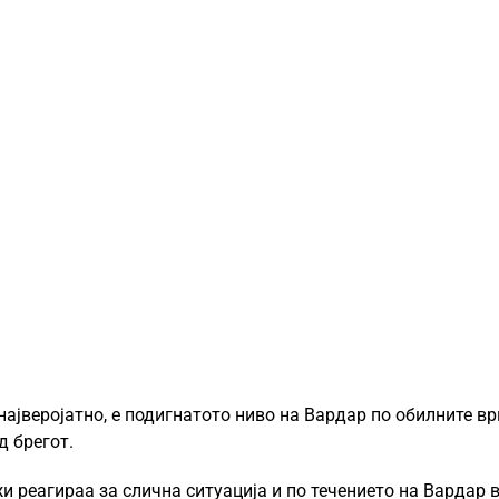
најверојатно, е подигнатото ниво на Вардар по обилните в
д брегот.
и реагираа за слична ситуација и по течението на Вардар 