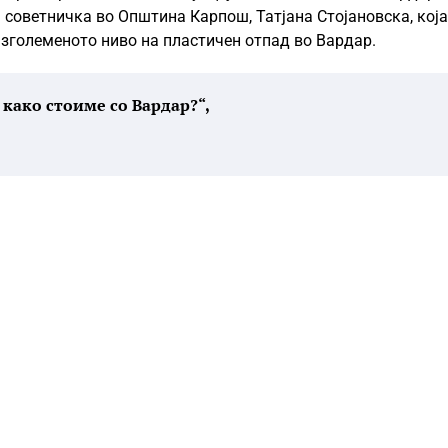
а советничка во Општина Карпош, Татјана Стојановска, која
 зголеменото ниво на пластичен отпад во Вардар.
а како стоиме со Вардар?“,