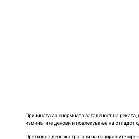
Причината за енормната загаденост на реката, 
изминатите денови и повлекување на отпадот о
Претходно денеска граѓани на социјалните мреж