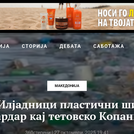
ИЈА
СТОРИЈА
ДЕБАТА
САБОТАЖА
МАКЕДОНИЈА
Илјадници пластични 
рдар кај тетовско Копа
360степени
| 27 октомври, 2025 19:41