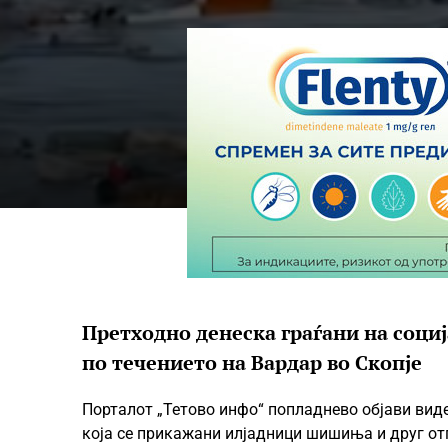
Претходно денеска граѓани на социј
по течението на Вардар во Скопје
Порталот „Тетово инфо“ попладнево објави вид
која се прикажани илјадници шишиња и друг отп