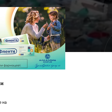
 и
е на