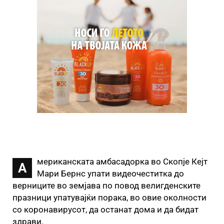
мериканската амбасадорка во Скопје Кејт
А
Мари Бернс упати видеочеститка до
верниците во земјава по повод велигденските
празници упатувајќи порака, во овие околности
со коронавирусот, да останат дома и да бидат
здрави.