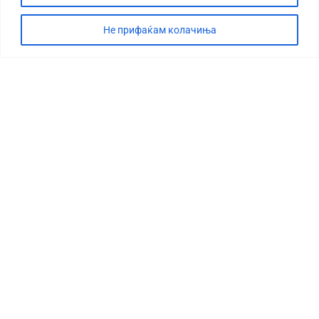
Не прифаќам колачиња
СТОРИЈА
ДЕБАТА
САБОТАЖА
ТИМ
КОНТАКТ