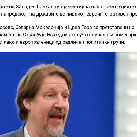
ите од Западен Балкан ги презентираа нацрт-резолуциите 
 напредокот на државите во нивниот евроинтегративен про
Косово, Северна Македонија и Црна Гора се претставени на
амент во Стразбур. На седницата учествуваше и комесар
, како и европратеници од различни политички групи.