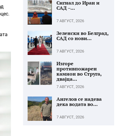
Сигнал до Иран и
од
САД –...
цес.
7 АВГУСТ, 2026
Зеленски во Белград,
ката
САД со нови...
7 АВГУСТ, 2026
Изгоре
противпожарен
камион во Струга,
двајца...
7 АВГУСТ, 2026
Ангелов се надева
дека водата во...
7 АВГУСТ, 2026