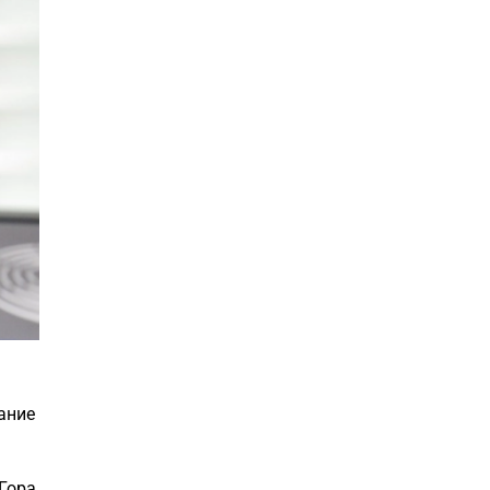
ание
 Гора