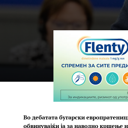
Во дебатата бугарски европратениц
обвинувајќи ја за наводно кршење н