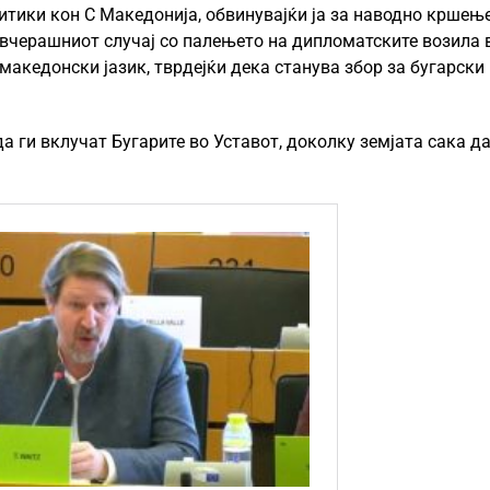
итики кон С Македонија, обвинувајќи ја за наводно кршењ
о вчерашниот случај со палењето на дипломатските возила 
 македонски јазик, тврдејќи дека станува збор за бугарски
а ги вклучат Бугарите во Уставот, доколку земјата сака да