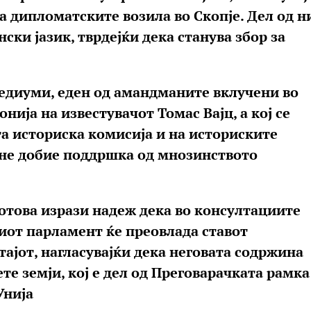
а дипломатските возила во Скопје. Дел од н
нски јазик, тврдејќи дека станува збор за
едиуми, еден од амандманите вклучени во
ија на известувачот Томас Вајц, а кој се
та историска комисија и на историските
 не добие поддршка од мнозинството
Јотова изрази надеж дека во консултациите
иот парламент ќе преовлада ставот
ајот, нагласувајќи дека неговата содржина
те земји, кој е дел од Преговарачката рамка
Унија