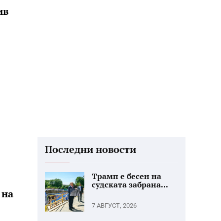
ив
Последни новости
Трамп е бесен на
судската забрана...
 на
7 АВГУСТ, 2026