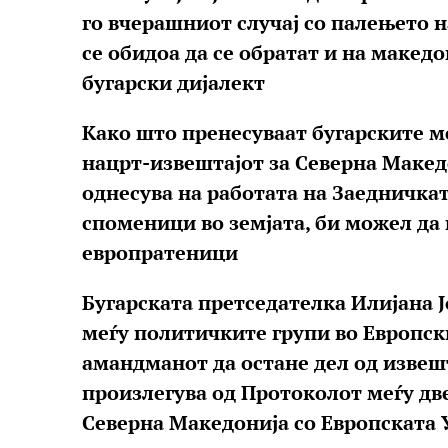
го вчерашниот случај со палењето н
се обидоа да се обратат и на македо
бугарски дијалект
Како што пренесуваат бугарските м
нацрт-извештајот за Северна Македон
однесува на работата на Заедничка
споменици во земјата, би можел да
европратеници
Бугарската претседателка Илијана 
меѓу политичките групи во Европск
амандманот да остане дел од извешт
произлегува од Протоколот меѓу две
Северна Македонија со Европската 