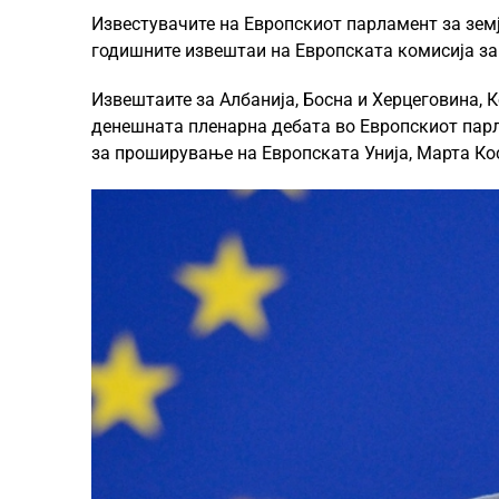
Известувачите на Европскиот парламент за земј
годишните извештаи на Европската комисија за
Извештаите за Албанија, Босна и Херцеговина, 
денешната пленарна дебата во Европскиот парл
за проширување на Европската Унија, Марта Кос