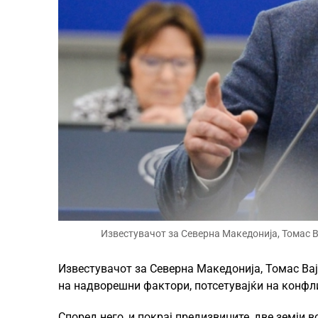
Известувачот за Северна Македонија, Томас В
Известувачот за Северна Македонија, Томас Вај
на надворешни фактори, потсетувајќи на конфли
Според него, и покрај предизвиците, две земји 