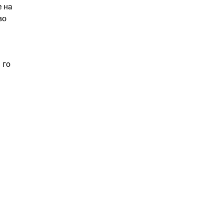
е на
во
 го