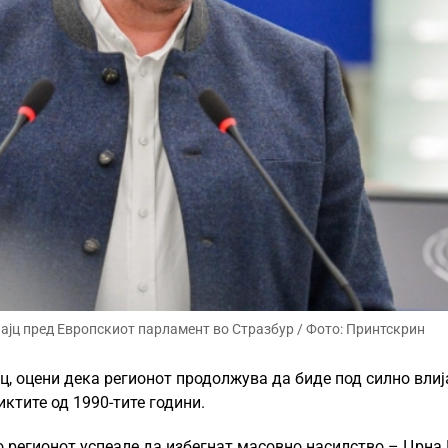
ајц пред Европскиот парламент во Стразбур / Фото: Принтскрин
ц, оцени дека регионот продолжува да биде под силно влиј
ктите од 1990-тите години.
во регионот успеале да избегнат масовно насилство – Црна