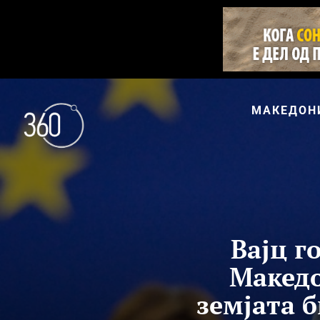
МАКЕДОН
Вајц г
Македо
земјата 