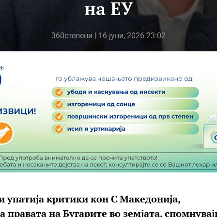
на ЕУ
360степени
| 16 јуни, 2026 23:02
и упатија критики кон С Македонија,
а правата на Бугарите во земјата, спомнувај