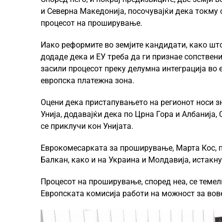
и Северна Македонија, посочувајќи дека токму 
процесот на проширување.
Иако реформите во земјите кандидати, како што 
додаде дека и ЕУ треба да ги признае сопствен
засили процесот преку делумна интеграција во 
европска платежна зона.
Оцени дека пристапувањето на регионот носи з
Унија, додавајќи дека по Црна Гора и Албанија
се приклучи кон Унијата.
Еврокомесарката за проширување, Марта Кос, по
Балкан, како и на Украина и Молдавија, истакну
Процесот на проширување, според неа, се темели
Европската комисија работи на можност за вов