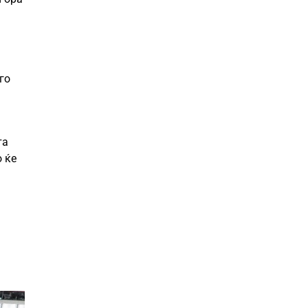
го
та
о ќе