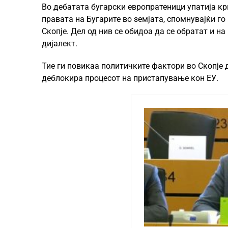
Во дебатата бугарски европратеници упатија кр
правата на Бугарите во земјата, спомнувајќи г
Скопје. Дел од нив се обидоа да се обратат и на
дијалект.
Тие ги повикаа политичките фактори во Скопје д
деблокира процесот на пристапување кон ЕУ.