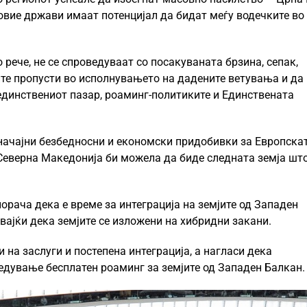
овие држави имаат потенцијал да бидат меѓу водечките во
рече, не се спроведуваат со посакуваната брзина, сепак,
ите пропусти во исполнувањето на дадените ветувања и да 
единствениот пазар, роаминг-политиките и Единствената
начајни безбедносни и економски придобивки за Европска
, Северна Македонија би можела да биде следната земја шт
рача дека е време за интеграција на земјите од Западен
вајќи дека земјите се изложени на хибридни закани.
 на заслуги и постепена интеграција, а нагласи дека
едување бесплатен роаминг за земјите од Западен Балкан.