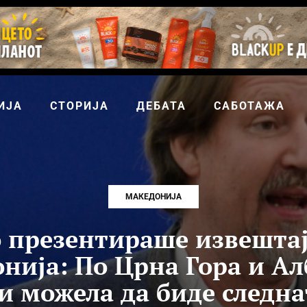
ИЈА
СТОРИЈА
ДЕБАТА
САБОТАЖА
МАКЕДОНИЈА
о презентираше извештај
нија: По Црна Гора и Ал
би можела да биде следна