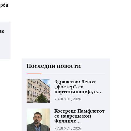
орба
во
Последни новости
Здравство: Лекот
„фостер“, со
партиципација, е...
7 АВГУСТ, 2026
Костреш: Памфлетот
со навреди кон
Филипче...
7 АВГУСТ, 2026