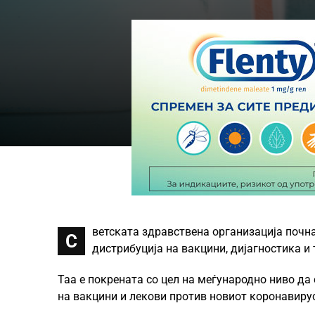
ветската здравствена организација почн
С
дистрибуција на вакцини, дијагностика и
Taa e покрената со цел на меѓународно ниво да
на вакцини и лекови против новиот коронавирус