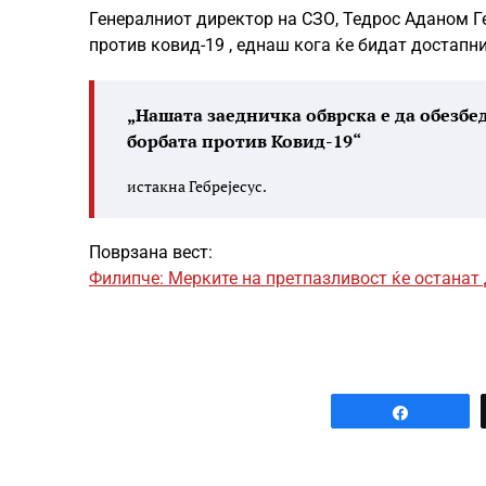
Генералниот директор на СЗО, Тедрос Аданом Ге
против ковид-19 , еднаш кога ќе бидат достапни
„Нашата заедничка обврска е да обезбед
борбата против Ковид-19“
истакна Гебрејесус.
Поврзана вест:
Филипче: Мерките на претпазливост ќе останат
Share