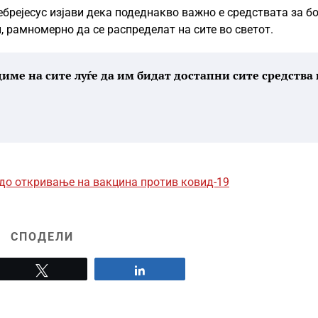
брејесус изјави дека подеднакво важно е средствата за б
, рамномерно да се распределат на сите во светот.
име на сите луѓе да им бидат достапни сите средства 
 до откривање на вакцина против ковид-19
СПОДЕЛИ
Tweet
Share