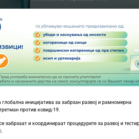
а глобална иницијатива за забрзан развој и рамномерна
 третман против ковид-19.
 се забрзаат и координираат процедурите за развој и тест
.