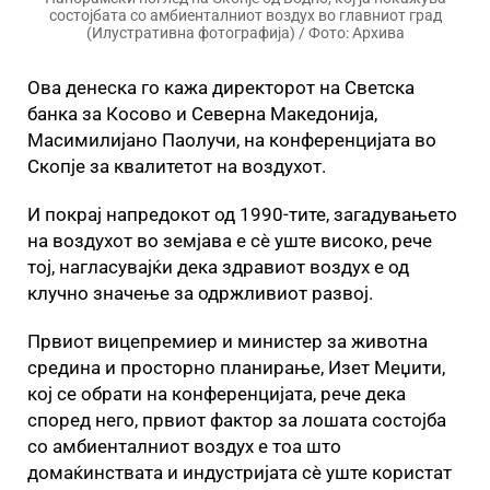
состојбата со амбиенталниот воздух во главниот град
(Илустративна фотографија) / Фото: Архива
Ова денеска го кажа директорот на Светска
банка за Косово и Северна Македонија,
Масимилијано Паолучи, на конференцијата во
Скопје за квалитетот на воздухот.
И покрај напредокот од 1990-тите, загадувањето
на воздухот во земјава е сè уште високо, рече
тој, нагласувајќи дека здравиот воздух е од
клучно значење за одржливиот развој.
Првиот вицепремиер и министер за животна
средина и просторно планирање, Изет Меџити,
кој се обрати на конференцијата, рече дека
според него, првиот фактор за лошата состојба
со амбиенталниот воздух е тоа што
домаќинствата и индустријата сѐ уште користат