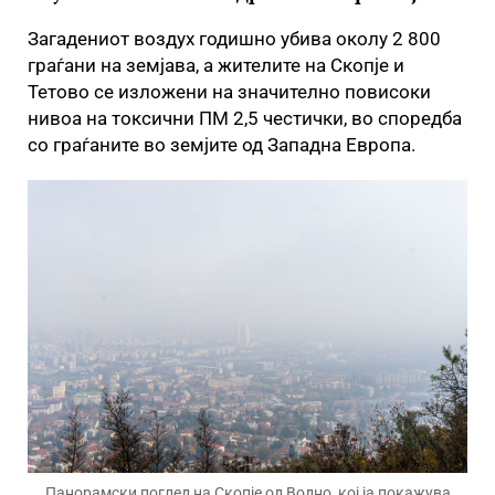
Загадениот воздух годишно убива околу 2 800
граѓани на земјава, а жителите на Скопје и
Тетово се изложени на значително повисоки
нивоа на токсични ПМ 2,5 честички, во споредба
со граѓаните во земјите од Западна Европа.
Панорамски поглед на Скопје од Водно, кој ја покажува