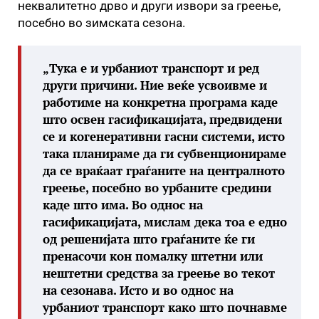
неквалитетно дрво и други извори за греење,
посебно во зимската сезона.
„Тука е и урбаниот транспорт и ред
други причини. Ние веќе усвоивме и
работиме на конкретна програма каде
што освен гасификацијата, предвидени
се и когенеративни гасни системи, исто
така планираме да ги субвенционираме
да се враќаат граѓаните на централното
греење, посебно во урбаните средини
каде што има. Во однос на
гасификацијата, мислам дека тоа е едно
од решенијата што граѓаните ќе ги
пренасочи кон помалку штетни или
нештетни средства за греење во текот
на сезонава. Исто и во однос на
урбаниот транспорт како што почнавме