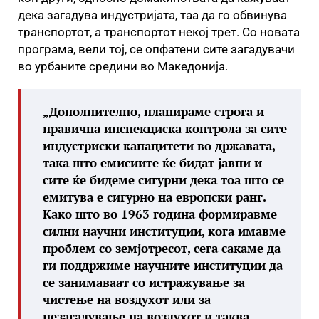
дека загадува индустријата, таа да го обвинува
транспортот, а транспортот некој трет. Со новата
програма, вели тој, се опфатени сите загадувачи
во урбаните средини во Македонија.
„Дополнително, планираме строга и
правична инспекциска контрола за сите
индустриски капацитети во државата,
така што емисиите ќе бидат јавни и
сите ќе бидеме сигурни дека тоа што се
емитува е сигурно на европски ранг.
Како што во 1963 година формиравме
силни научни институции, кога имавме
проблем со земјотресот, сега сакаме да
ги поддржиме научните институции да
се занимаваат со истражување за
чистење на воздухот или за
незагадување на воздухот и таква