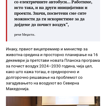
со електричните автобуси… Работиме,
исто така, и на други иницијативи и
проекти. Значи, посветени сме сите
можности да ги искористиме за да
дојдеме до почист воздух“,
рече Меџити.
Инаку, првиот вицепремиер и министер за
животна средина и просторно планирање на 16
декември ја претстави новата Планска програма
за почист воздух 2024–2030 година, чија цел,
како што кажа тогаш, е среднорочно и
долгорочно решавање на проблемот со
загадувањето на воздухот во Северна
Македонија.