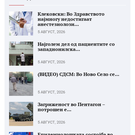
Клековски: Во Здравството
најмногу недостигаат
анестезиолози...
5 АВГУСТ, 2026
Најголем дел од пациентите со
западнонилска...
5 АВГУСТ, 2026
(ВИДЕО) СДСМ: Во Ново Село се...
5 АВГУСТ, 2026
Загриженост во Пентагон –
потрошен е...
5 АВГУСТ, 2026
Епидемиолошката состојба во