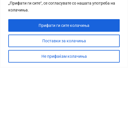
„Прифати ги сите“, се согласувате со нашата употреба на
колачиња.
Прифати ги сите колачиња
Поставки за колачиња
Не прифаќам колачиња
СТОРИЈА
ДЕБАТА
САБОТАЖА
ТИМ