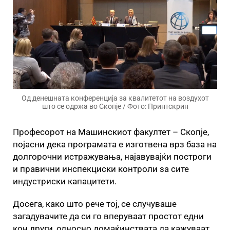
Од денешната конференција за квалитетот на воздухот
што се одржа во Скопје / Фото: Принтскрин
Професорот на Машинскиот факултет – Скопје,
појасни дека програмата е изготвена врз база на
долгорочни истражувања, најавувајќи построги
и правични инспекциски контроли за сите
индустриски капацитети.
Досега, како што рече тој, се случуваше
загадувачите да си го вперуваат простот едни
кон други, односно домаќинствата да кажуваат