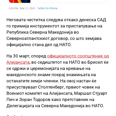
Неговата честитка следува откако денеска САД
го примија инструментот за пристапување на
Република Северна Македонија во
Северноатлантскиот договор, со што земјава
официјално стана дел од НАТО.
На 30 март, според
официјалното соопштение од
Алијансата
, во седиштетот на НАТО во Брисел ќе
се одржи и церемонијата на кревање на
македонското знаме покрај знамињата на
останатите земји членки. На овој настан ќе
присуствуваат Столтенберг, првиот човек на
Воениот комитет на Алијансата, Маршал Стјуарт
Пич и Зоран Тодоров како претставник на
Делегацијата на Северна Македонија во НАТО.