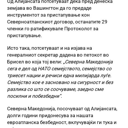
Од Алијансата потсетуваат дека пред денеска
земјава во Вашингтон да го предаде
инструментот за пристапување кон
Северноатланскиот договор, останатите 29
членки го ратификувале Протоколот за
пристапување.
Исто така, потсетуваат и на изјава на
генералниот секретар дадена во петокот во
Брисел во која тој вели:
„Северна Македонија
сега е дел од НАТО семејството, семејство со
триесет нации и речиси една милијарда луѓе.
Семејство кое е засновано на сигурност и без
разлика со што се соочуваме, заедно сме
посилни и побезбедни“
.
Северна Македонија, посочуваат од Алијансата,
долги години придонесува за нашата
евроатланска безбедност, вклучувајќи ги тука и