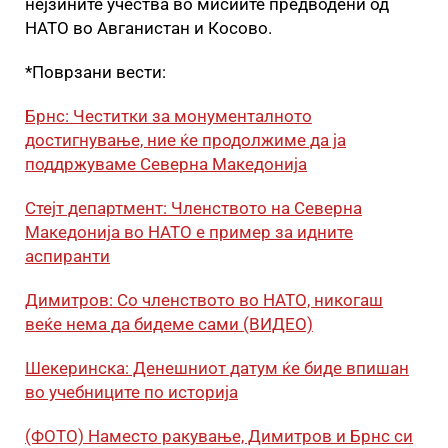
нејзините учества во мисиите предводени од
НАТО во Авганистан и Косово.
*Поврзани вести:
Брнс: Честитки за монументалното
достигнување, ние ќе продолжиме да ја
поддржуваме Северна Македонија
Стејт департмент: Членството на Северна
Македонија во НАТО е пример за идните
аспиранти
Димитров: Со членството во НАТО, никогаш
веќе нема да бидеме сами (ВИДЕО)
Шекеринска: Денешниот датум ќе биде впишан
во учебниците по историја
(ФОТО) Наместо ракување, Димитров и Брнс си