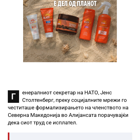
енералниот секретар на НАТО, Јенс
Г
Столтенберг, преку социјалните мрежи го
честиташе формализирањето на членството на
Северна Македонија во Алијансата порачувајќи
дека сиот труд се исплател.