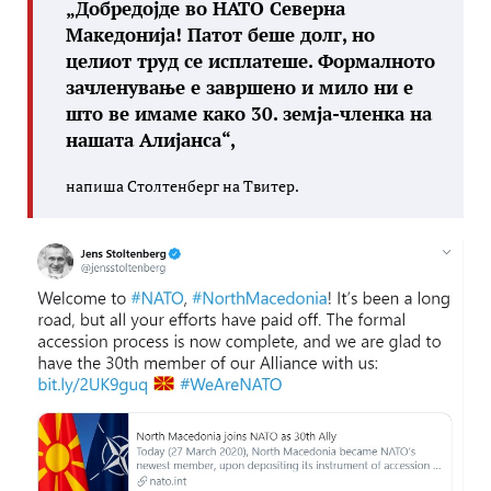
„Добредојде во НАТО Северна
Македонија! Патот беше долг, но
целиот труд се исплатеше. Формалното
зачленување е завршено и мило ни е
што ве имаме како 30. земја-членка на
нашата Алијанса“,
напиша Столтенберг на Твитер.