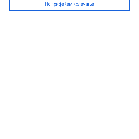
Не прифаќам колачиња
СТОРИЈА
ДЕБАТА
САБОТАЖА
ТИМ
КОНТАКТ
©2026 360 степени, Сите права се задржани
УСЛОВИ ЗА ПРЕЗЕМАЊЕ
МАРКЕТИНГ
ИМПРЕСУМ