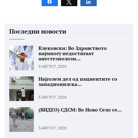
Share
Tweet
Share
Последни новости
Клековски: Во Здравството
најмногу недостигаат
анестезиолози...
5 АВГУСТ, 2026
Најголем дел од пациентите со
западнонилска...
5 АВГУСТ, 2026
(ВИДЕО) СДСМ: Во Ново Село се...
5 АВГУСТ, 2026