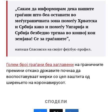
„Сакам да информирам дека нашите
граѓани што беа останати во
меѓуграничната зона помеѓу Хрватска
и Србија како и помеѓу Унгарија и
Србија безбедно тргнаа во конвој кон
земјава! Се за граѓаните“,
напиша Спасовски на својот фејсбук-профил.
Голем број граѓани беа заглавени
на граничните
премини откако државите почнаа да
воспоставуваат мерки со цел заштита од
ширењето на коронавирусот.
СПОДЕЛИ