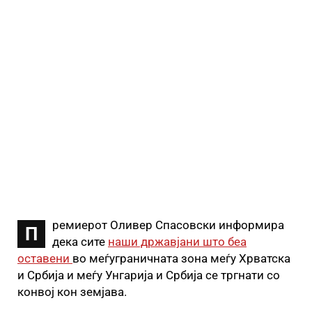
ремиерот Оливер Спасовски информира
П
дека сите
наши државјани што беа
оставени
во меѓуграничната зона меѓу Хрватска
и Србија и меѓу Унгарија и Србија се тргнати со
конвој кон земјава.