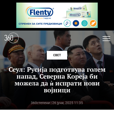
СВЕТ
Сеул: Русија подготвува голем
напад, Северна Кореја би
можела да ѝ испрати нови
војници
360степени
| 26 јуни, 2025 11:35