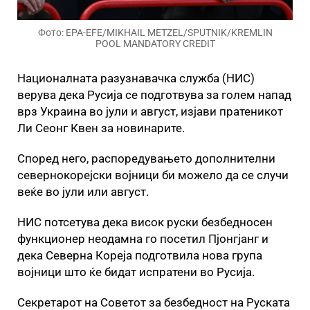
Фото: EPA-EFE/MIKHAIL METZEL/SPUTNIK/KREMLIN
POOL MANDATORY CREDIT
Националната разузнавачка служба (НИС)
верува дека Русија се подготвува за голем напад
врз Украина во јули и август, изјави пратеникот
Ли Сеонг Квен за новинарите.
Според него, распоредувањето дополнителни
севернокорејски војници би можело да се случи
веќе во јули или август.
НИС потсетува дека висок руски безбедносен
функционер неодамна го посетил Пјонгјанг и
дека Северна Кореја подготвила нова група
војници што ќе бидат испратени во Русија.
Секретарот на Советот за безбедност на Руската