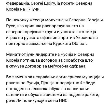
Федерација, Сергеј Шојгу, ја посети Северна
Кореја на 17 јуни.
По неколку месеци молчење, и Северна Кореја и
Русија го признаа распоредувањето на
севернокорејските трупи и улогата што тие ја
играа во руската офанзива против Украина за
повторно заземање на Курската Област.
Минатиот јуни лидерите на Русија и Северна
Кореја потпишаа договор за соработка што
вклучува договор за меѓусебна одбрана.
Во замена за испраќање артилериска муниција и
ракети во Русија, Пјонгјанг веројатно ќе биде
награден со техничка обука за лансирање
сателити и обука за системи за водење ракети,
рече Ли повикувајќи се на НИС.