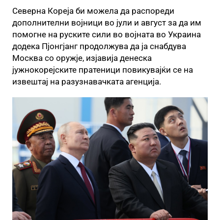
Северна Кореја би можела да распореди
дополнителни војници во јули и август за да им
помогне на руските сили во војната во Украина
додека Пјонгјанг продолжува да ја снабдува
Москва со оружје, изјавија денеска
јужнокорејските пратеници повикувајќи се на
извештај на разузнавачката агенција.