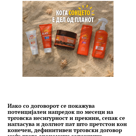
Иако со договорот се покажува
потенцијален напредок по месеци на
трговска несигурност и прекини, сепак се
нагласува и долгиот пат што претстои кон
конечен, дефинитивен трговски договор