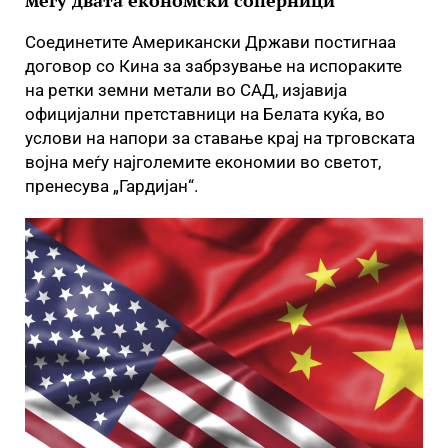
меѓу двата економски соперници
Соединетите Американски Држави постигнаа
договор со Кина за забрзување на испораките
на ретки земни метали во САД, изјавија
официјални претставници на Белата куќа, во
услови на напори за ставање крај на трговската
војна меѓу најголемите економии во светот,
пренесува „Гардијан“.