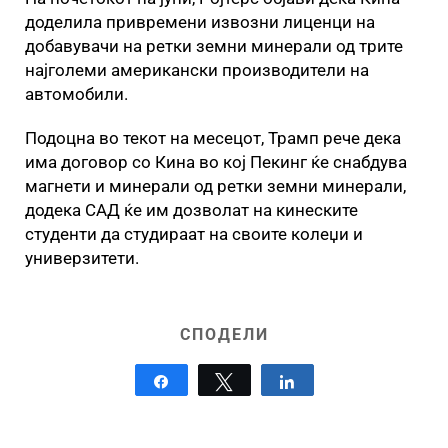
доделила привремени извозни лиценци на
добавувачи на ретки земни минерали од трите
најголеми американски производители на
автомобили.
Подоцна во текот на месецот, Трамп рече дека
има договор со Кина во кој Пекинг ќе снабдува
магнети и минерали од ретки земни минерали,
додека САД ќе им дозволат на кинеските
студенти да студираат на своите колеџи и
универзитети.
СПОДЕЛИ
Share
Tweet
Share