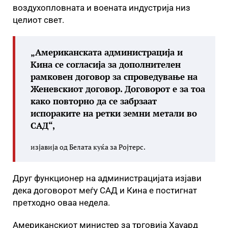
воздухопловната и воената индустрија низ
целиот свет.
„Американската администрација и
Кина се согласија за дополнителен
рамковен договор за спроведување на
Женевскиот договор. Договорот е за тоа
како повторно да се забрзаат
испораките на ретки земни метали во
САД“,
изјавија од Белата куќа за Ројтерс.
Друг функционер на администрацијата изјави
дека договорот меѓу САД и Кина е постигнат
претходно оваа недела.
Американскиот министер за трговија Хауард