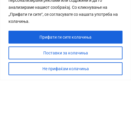
персонализирани реклами или содржини и да го
анализираме нашиот сообраќај. Со кликнување на
„Прифати ги сите“, се согласувате со нашата употреба на
колачиња.
Прифати ги сите колачиња
Поставки за колачиња
Не прифаќам колачиња
СТОРИЈА
ДЕБАТА