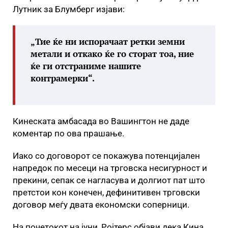
Лутник за Блумберг изјави:
„Тие ќе ни испорачаат ретки земни
метали и откако ќе го сторат тоа, ние
ќе ги отстраниме нашите
контрамерки“.
Кинеската амбасада во Вашингтон не даде
коментар по ова прашање.
Иако со договорот се покажува потенцијален
напредок по месеци на трговска несигурност и
прекини, сепак се нагласува и долгиот пат што
претстои кон конечен, дефинитивен трговски
договор меѓу двата економски соперници.
На почетокот на јуни, Ројтерс објави дека Кина