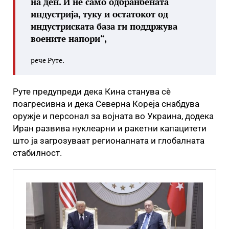
на ден. И не само одбранбената
индустрија, туку и остатокот од
индустриската база ги поддржува
воените напори“,
рече Руте.
Руте предупреди дека Кина станува сè
поагресивна и дека Северна Кореја снабдува
оружје и персонал за војната во Украина, додека
Иран развива нуклеарни и ракетни капацитети
што ја загрозуваат регионалната и глобалната
стабилност.