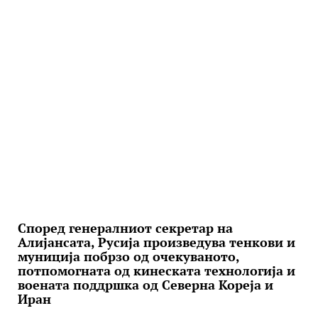
Според генералниот секретар на
Алијансата, Русија произведува тенкови и
муниција побрзо од очекуваното,
потпомогната од кинеската технологија и
воената поддршка од Северна Кореја и
Иран