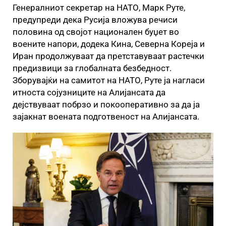
Генералниот секретар на НАТО, Марк Руте,
предупреди дека Русија вложува речиси
половина од својот национален буџет во
воените напори, додека Кина, Северна Кореја и
Иран продолжуваат да претставуваат растечки
предизвици за глобалната безбедност.
Зборувајќи на самитот на НАТО, Руте ја нагласи
итноста сојузниците на Алијансата да
дејствуваат побрзо и покооперативно за да ја
зајакнат воената подготвеност на Алијансата.