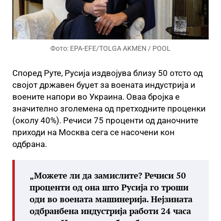
Фото: EPA-EFE/TOLGA AKMEN / POOL
Според Руте, Русија издвојува близу 50 отсто од
својот државен буџет за воената индустрија и
воените напори во Украина. Оваа бројка е
значително зголемена од претходните проценки
(околу 40%). Речиси 75 проценти од даночните
приходи на Москва сега се насочени кон
одбрана.
„Можете ли да замислите? Речиси 50
проценти од она што Русија го троши
оди во воената машинерија. Нејзината
одбранбена индустрија работи 24 часа