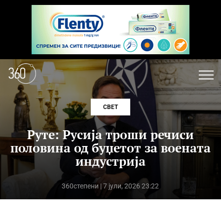
СВЕТ
Руте: Русија троши речиси
половина од буџетот за воената
индустрија
360степени
| 7 јули, 2026 23:22