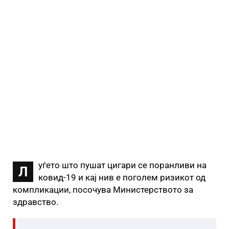
уѓето што пушат цигари се поранливи на
Л
ковид-19 и кај нив е поголем ризикот од
компликации, посочува Министерството за
здравство.