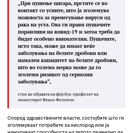
„При пушење цигара, прстите се во
контакт со усните, што ја зголемува
можноста за пренесување вируси од
рака на уста. Ова ги прави пушачите
поранливи на ковид-19 и затоа треба да
бидат особено внимателни. Пушачите,
исто така, може да имаат веќе
заболувања на белите дробови или
намален капацитет на белите дробови,
што во голема мерка може да го
зголеми ризикот од сериозни
заболувања“,
стои во објавата на фејсбук-профилот на
министерот Венко Филипче.
Според здравствените власти, состојбите што ги
зголемуваат потребите за кислород или ја
намалуваат способноста на телото правилно да