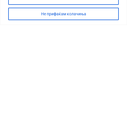
Не прифаќам колачиња
СТОРИЈА
ДЕБАТА
САБОТАЖА
ТИМ
КОНТАКТ