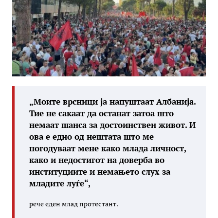
„Моите врсници ја напуштаат Албанија.
Тие не сакаат да останат затоа што
немаат шанса за достоинствен живот. И
ова е едно од нештата што ме
погодуваат мене како млада личност,
како и недостигот на доверба во
институциите и немањето слух за
младите луѓе“,
рече еден млад протестант.