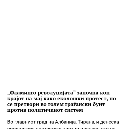
„Фламинго револуцијата“ започна кон
крајот на мај како еколошки протест, но
се претвори во голем граѓански бунт
против политичкиот систем
Во главниот град на Албанија, Тирана, и денеска
продолжија протестите против владеењето на