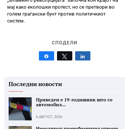
„Фламинго револуцијата“ започна кон крајот на
мај како еколошки протест, но се претвори во
голем граѓански бунт против политичкиот
систем.
СПОДЕЛИ
Share
Tweet
Share
Последни новости
Приведен е 19-годишник што со
автомобил...
6 АВГУСТ, 2026
Народниот правобранител отвори