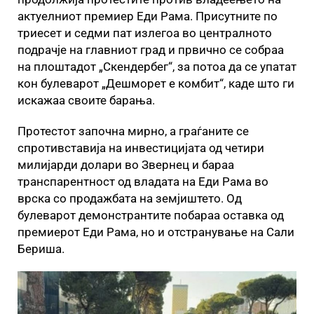
актуелниот премиер Еди Рама. Присутните по
триесет и седми пат излегоа во централното
подрачје на главниот град и првично се собраа
на плоштадот „Скендербег“, за потоа да се упатат
кон булеварот „Дешморет е комбит“, каде што ги
искажаа своите барања.
Протестот започна мирно, а граѓаните се
спротивставија на инвестицијата од четири
милијарди долари во Звернец и бараа
транспарентност од владата на Еди Рама во
врска со продажбата на земјиштето. Од
булеварот демонстрантите побараа оставка од
премиерот Еди Рама, но и отстранување на Сали
Бериша.