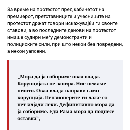
За време на протестот пред кабинетот на
премиерот, претставниците и учесниците на
протестот држат говори искажувајќи ги своите
ставови, а во последните денови на протестот
имаше судири меѓу демонстранти и
полициските сили, при што некои беа повредени,
а некои уапсени.
„Мора да ја собориме оваа влада.
Корупцијата не запира. Ние немаме
ништо. Оваа влада направи само
корупција. Пензионерите ги лаже со
пет илјади леки. Дефинитивно мора да
ја собориме. Еди Рама мора да поднесе
оставка“,