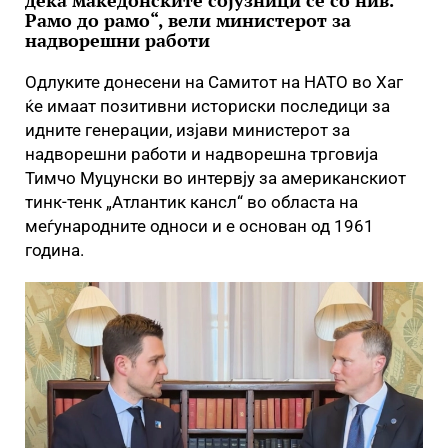
дека македонските сојузници се со нив.
Рамо до рамо“, вели министерот за
надворешни работи
Одлуките донесени на Самитот на НАТО во Хаг
ќе имаат позитивни историски последици за
идните генерации, изјави министерот за
надворешни работи и надворешна трговија
Тимчо Муцунски во интервју за американскиот
тинк-тенк „Атлантик кансл“ во областа на
меѓународните односи и е основан од 1961
година.