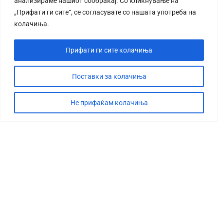
анализираме нашиот сообраќај. Со кликнување на
„Прифати ги сите“, се согласувате со нашата употреба на
колачиња.
Прифати ги сите колачиња
Поставки за колачиња
Не прифаќам колачиња
СТОРИЈА
ДЕБАТА
САБОТАЖА