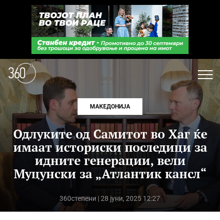
МАКЕДОНИЈА
Одлуките од Самитот во Хаг ќе
имаат историски последици за
идните генерации, вели
Муцунски за „Атлантик кансл“
360степени
| 28 јуни, 2025 12:27