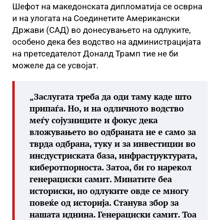
Шефот на македонската дипломатија се осврна
и на улогата на Соединетите Американски
Држави (САД) во донесувањето на одлуките,
особено дека без водство на администрацијата
на претседателот Доналд Трамп тие не би
можеле да се усвојат.
„Заслугата треба да оди таму каде што
припаѓа. Но, и на одличното водство
меѓу сојузниците и фокус дека
вложувањето во одбраната не е само за
тврда одбрана, туку и за инвестиции во
инсдустриската база, инфраструктурата,
киберотпорноста. Затоа, би го нарекол
генерациски самит. Минатите беа
историски, но одлуките овде се многу
повеќе од историја. Станува збор за
нашата иднина. Генерациски самит. Тоа