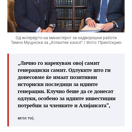
Од интервјуто на министерот за надворешни работи
Тимчо Муцунски за „Атлантик кансл“ / Фото: Принтскрин
„Лично го нарекувам овој самит
генерациски самит. Одлуките што ги
донесовме ќе имаат позитивни
историски последици за идните
генерации. Клучно беше да се донесат
одлуки, особено за идните инвестиции
потребни за членките и Алијансата“,
вели тој.