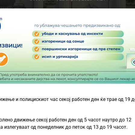
ижење и полицискиот час секој работен ден ќе трае од 19 д
олено движење секој работен ден од 5 часот наутро до 12
а излегуваат од понеделник до петок од 13 до 19 часот.