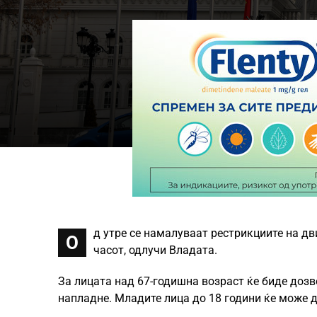
д утре се намалуваат рестрикциите на дв
О
часот, одлучи Владата.
За лицата над 67-годишна возраст ќе биде дозв
напладне. Младите лица до 18 години ќе може д