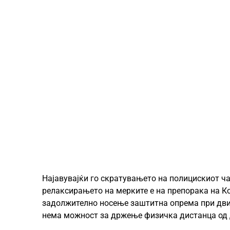
Најавувајќи го скратувањето на полицискиот ча
релаксирањето на мерките е на препорака на Ко
задолжително носење заштитна опрема при дви
нема можност за држење физичка дистанца од 