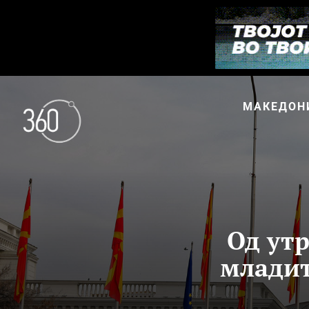
МАКЕДОН
Од утр
младит