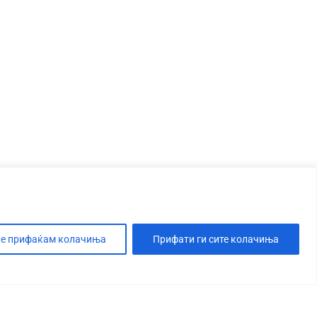
е прифаќам колачиња
Прифати ги сите колачиња
Т