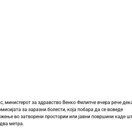
с, министерот за здравство Венко Филипче вчера рече дек
мисијата за заразни болести, која побара да се воведе
жење во затворени простории или јавни површини каде ш
два метра.