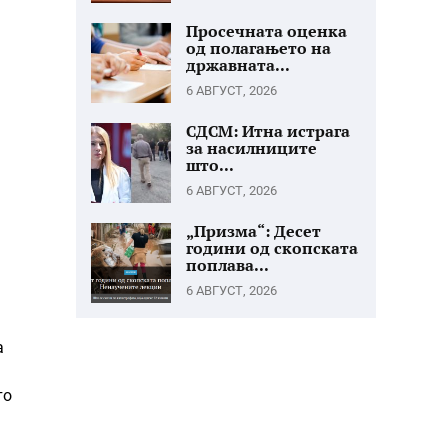
Просечната оценка
од полагањето на
државната...
6 АВГУСТ, 2026
СДСМ: Итна истрага
за насилниците
што...
6 АВГУСТ, 2026
„Призма“: Десет
години од скопската
поплава...
6 АВГУСТ, 2026
а
то