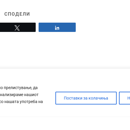
СПОДЕЛИ
Tweet
Share
со прелистување, да
анализираме нашиот
Поставки за колачиња
Н
 со нашата употреба на
ДЕБАТА
САБОТАЖА
ТИМ
КОНТАК