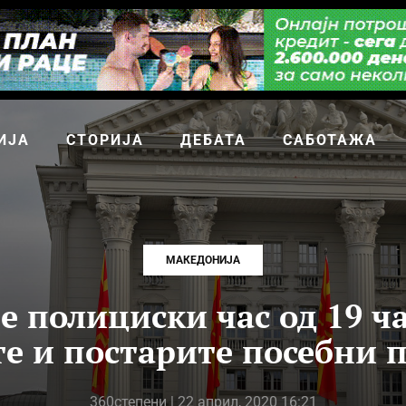
ИЈА
СТОРИЈА
ДЕБАТА
САБОТАЖА
МАКЕДОНИЈА
е полициски час од 19 ча
е и постарите посебни 
360степени
| 22 април, 2020 16:21