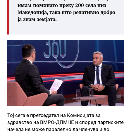
имам поминато преку 200 села низ
Македонија, така што релативно добро
ја знам земјата.
Toj сега е претседател на Комисијата за
здравство на ВМРО-ДПМНЕ и според партиските
начела не може паралелно да членува и во