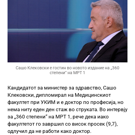
Сашо Клековски е гостин во новото издание на „360
степени“ на МРТ 1
Кандидатот за министер за здравство, Сашо
Клековски, дипломирал на Медицинскиот
факултет при УКИМ и е доктор по професија, но
нема ниту еден ден стаж во струката. Во интервју
за „360 степени“ на МРТ 1, рече дека иако
факултетот го завршил со висок просек (9,7),
одлучил да не работи како доктор.