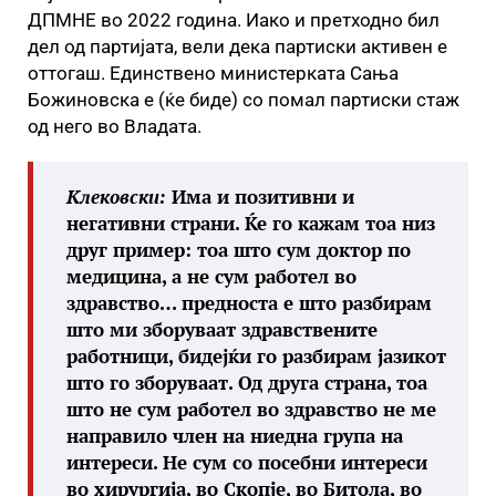
ДПМНЕ во 2022 година. Иако и претходно бил
дел од партијата, вели дека партиски активен е
оттогаш. Единствено министерката Сања
Божиновска е (ќе биде) со помал партиски стаж
од него во Владата.
Клековски
:
Има и позитивни и
негативни страни. Ќе го кажам тоа низ
друг пример: тоа што сум доктор по
медицина, а не сум работел во
здравство… предноста е што разбирам
што ми зборуваат здравствените
работници, бидејќи го разбирам јазикот
што го зборуваат. Од друга страна, тоа
што не сум работел во здравство не ме
направило член на ниедна група на
интереси. Не сум со посебни интереси
во хирургија, во Скопје, во Битола, во