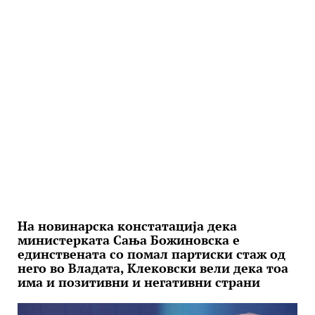
На новинарска констатација дека
министерката Сања Божиновска е
единствената со помал партиски стаж од
него во Владата, Клековски вели дека тоа
има и позитивни и негативни страни