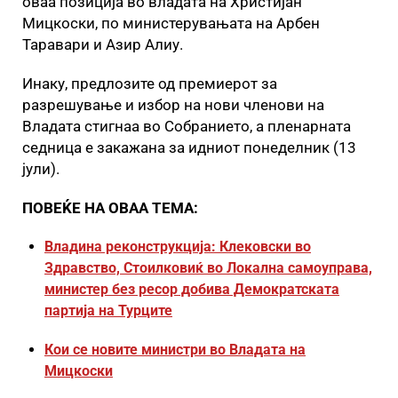
оваа позиција во владата на Христијан
Мицкоски, по министерувањата на Арбен
Таравари и Азир Алиу.
Инаку, предлозите од премиерот за
разрешување и избор на нови членови на
Владата стигнаа во Собранието, а пленарната
седница е закажана за идниот понеделник (13
јули).
ПОВЕЌЕ НА ОВАА ТЕМА:
Владина реконструкција: Клековски во
Здравство, Стоилковиќ во Локална самоуправа,
министер без ресор добива Демократската
партија на Турците
Кои се новите министри во Владата на
Мицкоски