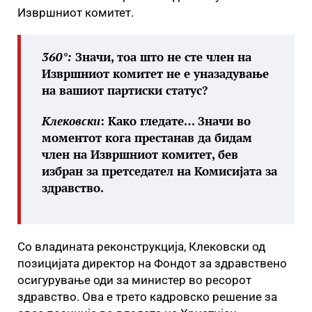
Извршниот комитет.
360°
:
Значи, тоа што не сте член на
Извршниот комитет не е уназадување
на вашиот партиски статус?
Клековски
: Како гледате… Значи во
моментот кога престанав да бидам
член на Извршниот комитет, бев
избран за претседател на Комисијата за
здравство.
Со владината реконструкција, Клековски од
позицијата директор на Фондот за здравствено
осигурување оди за министер во ресорот
здравство. Ова е трето кадровско решение за