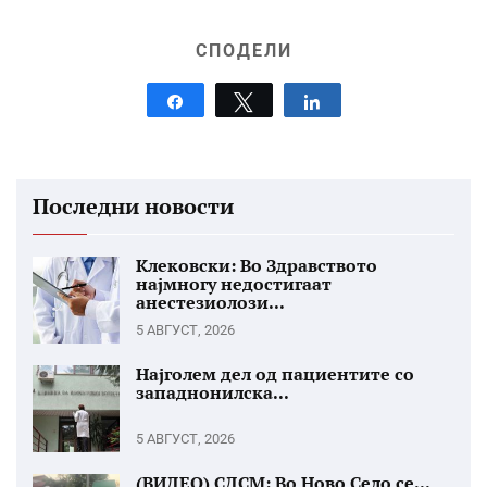
СПОДЕЛИ
Share
Tweet
Share
Последни новости
Клековски: Во Здравството
најмногу недостигаат
анестезиолози...
5 АВГУСТ, 2026
Најголем дел од пациентите со
западнонилска...
5 АВГУСТ, 2026
(ВИДЕО) СДСМ: Во Ново Село се...