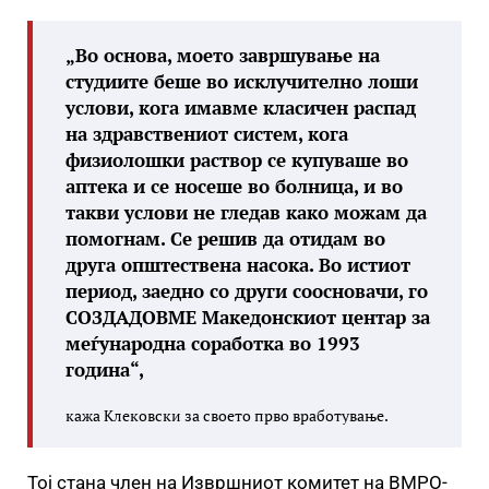
„Во основа, моето завршување на
студиите беше во исклучително лоши
услови, кога имавме класичен распад
на здравствениот систем, кога
физиолошки раствор се купуваше во
аптека и се носеше во болница, и во
такви услови не гледав како можам да
помогнам. Се решив да отидам во
друга општествена насока. Во истиот
период, заедно со други соосновачи, го
СОЗДАДОВМЕ Македонскиот центар за
меѓународна соработка во 1993
година“,
кажа Клековски за своето прво вработување.
Тој стана член нa Извршниот комитет на ВМРО-