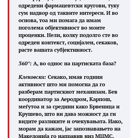
одредени фармацевтски кругови, туку
сум надвор од таквите интереси. И во
основа, тоа ми помага да имам
поголема објективност во моите
проценки. Нели, колку подолго сте во
одреден контекст, социјален, секаков,
расте вашата субјективност.
360°
:
А, во однос на партиската база?
Клековски
:
Секако, имав години
активност што ми помогна да го
разберам партискиот механизам. Бев
координатор за Аеродром, Карпош,
меѓутоа и за средини како Брвеница и
Крушево, што ви дава можност да ги
видите разликите и очекувањата. Иако,
морам да кажам, јас запознавањето на
Македонија го направив низ МЦМС,